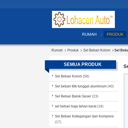
RUMAH
PRODUK
Rumah
Produk
Sel Beban Kolom
Sel Beb
SEMUA PRODUK
S
Sel Beban Kolom
(58)
Sel beban titik tunggal aluminium
(40)
Sel Beban Balok Geser
(23)
sel beban baja tahan karat
(18)
Sel Beban Ketegangan dan Kompresi
(17)