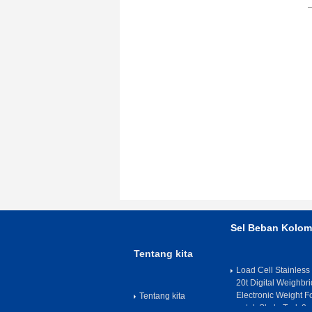
Sel Beban Kolom
Tentang kita
Load Cell Stainless
20t Digital Weighb
Electronic Weight F
Tentang kita
untuk Skala Truk 2m