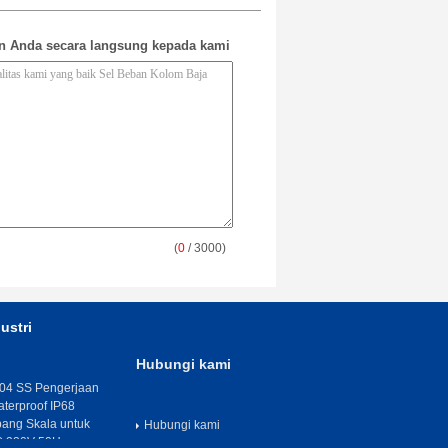
n Anda secara langsung kepada kami
(
0
/ 3000)
ustri
Hubungi kami
04 SS Pengerjaan
aterproof IP68
ang Skala untuk
Hubungi kami
C 220V 50Hz