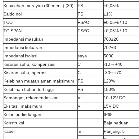
Kesalahan merayap (30 menit) (30)
FS
±0,05%
Saldo nol
FS
±1%
TCO
FS/ºC
±0,05% / 10
TC SPAN
FS/ºC
±0,05% / 10
Impedansi masukan
700±20
Impedansi keluaran
702±3
Impedansi isolasi
saya
5000
Kisaran suhu, kompensasi
C
-10 ~ +40
Kisaran suhu, operasi
C
-30~ +70
Kelebihan muatan aman maksimum
FS
120%
Kelebihan beban tertinggi
FS
150%
Semangat, rekomendasikan
V
10-12V DC
Eksitasi, maksimum
V
15V DC
Kelas perlindungan
IP68
Konstruksi
Baja paduan
Kabel
m
Panjang: 5