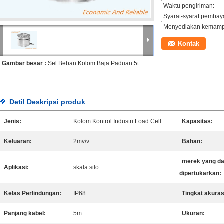
Waktu pengiriman:
Syarat-syarat pembay
Menyediakan kemam
Kontak
Gambar besar :
Sel Beban Kolom Baja Paduan 5t
Detil Deskripsi produk
Jenis:
Kolom Kontrol Industri Load Cell
Kapasitas:
Keluaran:
2mv/v
Bahan:
merek yang da
Aplikasi:
skala silo
dipertukarkan:
Kelas Perlindungan:
IP68
Tingkat akuras
Panjang kabel:
5m
Ukuran: