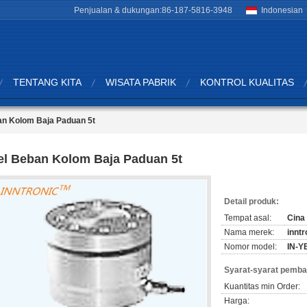
Penjualan & dukungan:
86-187-5816-3948
Indonesian
TENTANG KITA
WISATA PABRIK
KONTROL KUALITAS
an Kolom Baja Paduan 5t
el Beban Kolom Baja Paduan 5t
Detail produk:
Tempat asal:
Cina
Nama merek:
inntr
Nomor model:
IN-
Syarat-syarat pemba
Kuantitas min Order:
Harga: