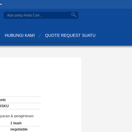
search
HUBUNGI KAMI
QUOTE REQUEST SUATU
onic
YBSKU
yaran & pengiriman:
1 buah
negotiable