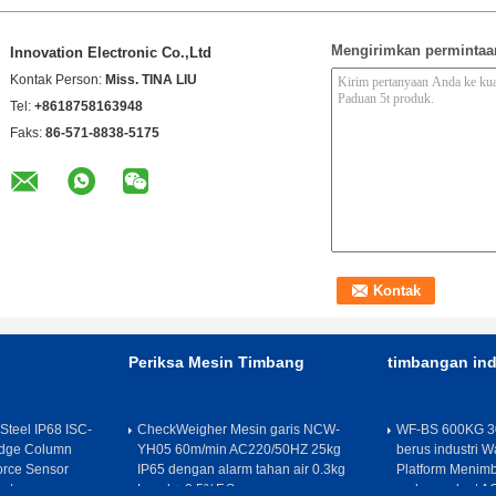
Mengirimkan permintaa
Innovation Electronic Co.,Ltd
Kontak Person:
Miss. TINA LIU
Tel:
+8618758163948
Faks:
86-571-8838-5175
Periksa Mesin Timbang
timbangan ind
 Steel IP68 ISC-
CheckWeigher Mesin garis NCW-
WF-BS 600KG 3
ridge Column
YH05 60m/min AC220/50HZ 25kg
berus industri W
orce Sensor
IP65 dengan alarm tahan air 0.3kg
Platform Menimb
v/v
Level + 0.5%F.S
makanan laut A