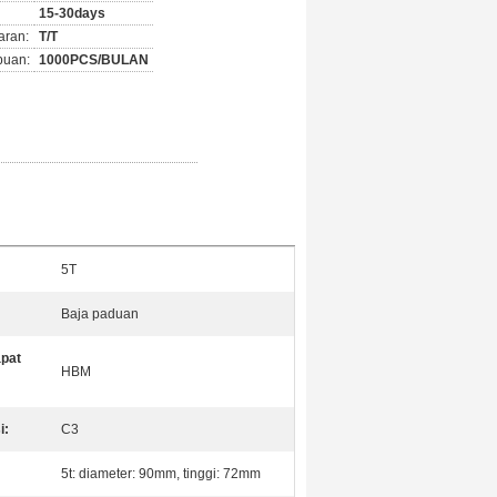
15-30days
aran:
T/T
puan:
1000PCS/BULAN
5T
Baja paduan
pat
HBM
i:
C3
5t: diameter: 90mm, tinggi: 72mm