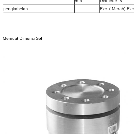
mm
Diameter: 5
pengkabelan
Exc+( Merah) Exc-
Memuat Dimensi Sel