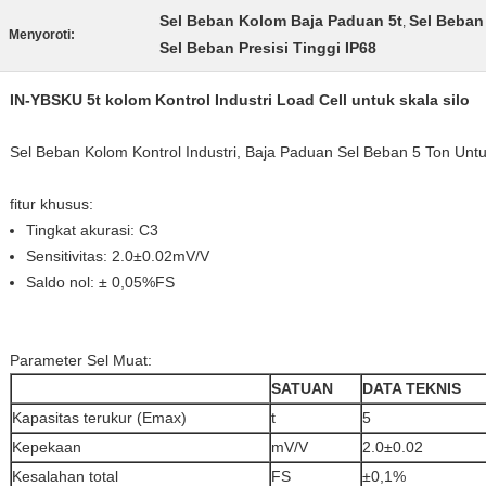
Sel Beban Kolom Baja Paduan 5t
Sel Beba
,
Menyoroti:
Sel Beban Presisi Tinggi IP68
IN-YBSKU 5t kolom Kontrol Industri Load Cell untuk skala silo
Sel Beban Kolom Kontrol Industri, Baja Paduan Sel Beban 5 Ton Untuk
fitur khusus:
Tingkat akurasi: C3
Sensitivitas: 2.0±0.02mV/V
Saldo nol: ± 0,05%
FS
Parameter Sel Muat:
SATUAN
DATA TEKNIS
Kapasitas terukur (Emax)
t
5
Kepekaan
mV/V
2.0±0.02
Kesalahan total
FS
±0,1%