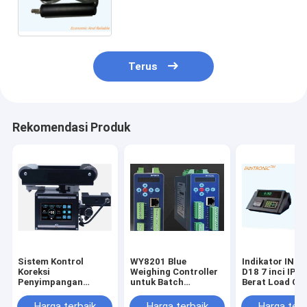
Gauge chain 24bit PW10A Sel
beban berat Indikator Controller
RS485 4-20mA IP65
Terus
Rekomendasi Produk
Sistem Kontrol
WY8201 Blue
Indikator IN-
Koreksi
Weighing Controller
D18 7 inci IP6
Penyimpangan
untuk Batch
Berat Load Cel
Cerdas IP65 hitam
Weighing Wheat IP65
Controller -20
WEB GUIDING 50mm-
Dengan Chip A/D
20mV Dengan 
Harga terbaik
Harga terbaik
Harga terb