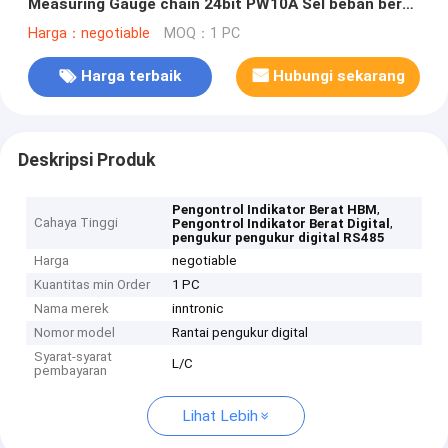
Measuring Gauge chain 24bit PW10A Sel beban berat
Indikator Controller RS485 4-20mA IP65
Harga：negotiable
MOQ：1 PC
Harga terbaik
Hubungi sekarang
Deskripsi Produk
,
Pengontrol Indikator Berat HBM
Cahaya Tinggi
,
Pengontrol Indikator Berat Digital
pengukur pengukur digital RS485
Harga
negotiable
Kuantitas min Order
1 PC
Nama merek
inntronic
Nomor model
Rantai pengukur digital
Syarat-syarat
L/C
pembayaran
Lihat Lebih