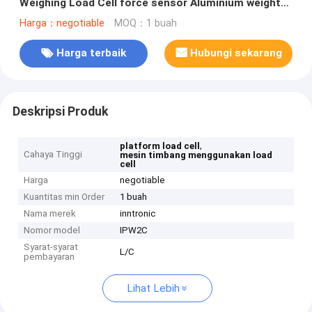
Weighing Load Cell force sensor Aluminium weight
sensor Untuk Static Weighing 2mv/v
Harga：negotiable
MOQ：1 buah
Harga terbaik
Hubungi sekarang
Deskripsi Produk
,
platform load cell
Cahaya Tinggi
mesin timbang menggunakan load
cell
Harga
negotiable
Kuantitas min Order
1 buah
Nama merek
inntronic
Nomor model
IPW2C
Syarat-syarat
L/C
pembayaran
Lihat Lebih