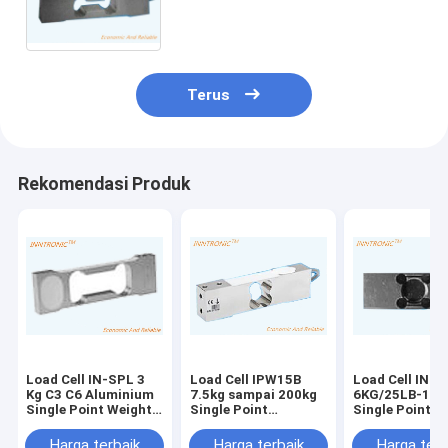
Aluminium weight sensor Untuk
Static Weighing 2mv/v
Terus
Rekomendasi Produk
Load Cell IN-SPL 3
Load Cell IPW15B
Load Cell IN-
Kg C3 C6 Aluminium
7.5kg sampai 200kg
6KG/25LB-100
Single Point Weight
Single Point
Single Point
Force Sensor 2mv/V
Stainless Steel
Aluminium-all
IP65 Untuk
Weight force sensor
Sensor kekuat
Harga terbaik
Harga terbaik
Harga terb