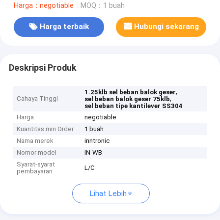
Harga：negotiable
MOQ：1 buah
Harga terbaik
Hubungi sekarang
Deskripsi Produk
,
1.25klb sel beban balok geser
Cahaya Tinggi
,
sel beban balok geser 75klb
sel beban tipe kantilever SS304
Harga
negotiable
Kuantitas min Order
1 buah
Nama merek
inntronic
Nomor model
IN-WB
Syarat-syarat
L/C
pembayaran
Lihat Lebih