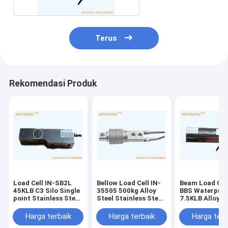
Terus
Rekomendasi Produk
Load Cell IN-SB2L
Bellow Load Cell IN-
Beam Load Cell
45KLB C3 Silo Single
35505 500kg Alloy
BBS Waterpro
point Stainless Steel
Steel Stainless Steel
7.5KLB Alloy S
Shear Beam sensor
IP68 Cantilever Type
High Precision
gaya berat untuk
Shear Beam sensor
Beam sensor
Harga terbaik
Harga terbaik
Harga terb
Skala lantai 2mv/v
kekuatan berat
kekuatan bera