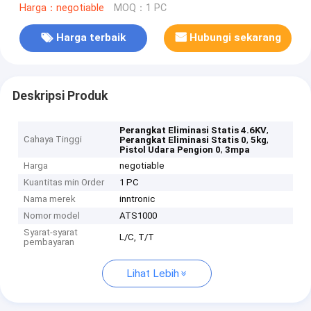
Harga：negotiable
MOQ：1 PC
Harga terbaik
Hubungi sekarang
Deskripsi Produk
,
Perangkat Eliminasi Statis 4.6KV
Cahaya Tinggi
,
,
Perangkat Eliminasi Statis 0
5kg
,
Pistol Udara Pengion 0
3mpa
Harga
negotiable
Kuantitas min Order
1 PC
Nama merek
inntronic
Nomor model
ATS1000
Syarat-syarat
L/C, T/T
pembayaran
Lihat Lebih