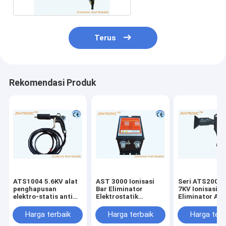
Terus
Rekomendasi Produk
ATS1004 5.6KV alat
AST 3000 Ionisasi
Seri ATS2000 
penghapusan
Bar Eliminator
7KV Ionisasi S
elektro-statis anti
Elektrostatik
Eliminator Air
ion statis Air Nozzle
Penghapus Listrik
0.3MPa Untuk
untuk
Perangkat 220V /
0.8MPa untuk
Harga terbaik
Harga terbaik
Harga terb
menghilangkan film
50Hz untuk mesin
menghilangkan