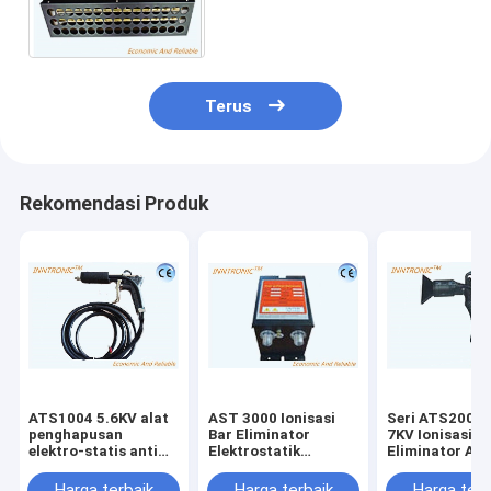
penghilang listrik statis
ionisasi untuk film -10 ~ 50
°C
Terus
Rekomendasi Produk
ATS1004 5.6KV alat
AST 3000 Ionisasi
Seri ATS2000 
penghapusan
Bar Eliminator
7KV Ionisasi S
elektro-statis anti
Elektrostatik
Eliminator Air
ion statis Air Nozzle
Penghapus Listrik
0.3MPa Untuk
untuk
Perangkat 220V /
0.8MPa untuk
Harga terbaik
Harga terbaik
Harga terb