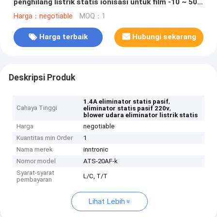
penghilang listrik statis ionisasi untuk film -10 ~ 50
°C
Harga：negotiable
MOQ：1
Harga terbaik
Hubungi sekarang
Deskripsi Produk
,
1.4A eliminator statis pasif
Cahaya Tinggi
,
eliminator statis pasif 220v
blower udara eliminator listrik statis
Harga
negotiable
Kuantitas min Order
1
Nama merek
inntronic
Nomor model
ATS-20AF-k
Syarat-syarat
L/C, T/T
pembayaran
Lihat Lebih