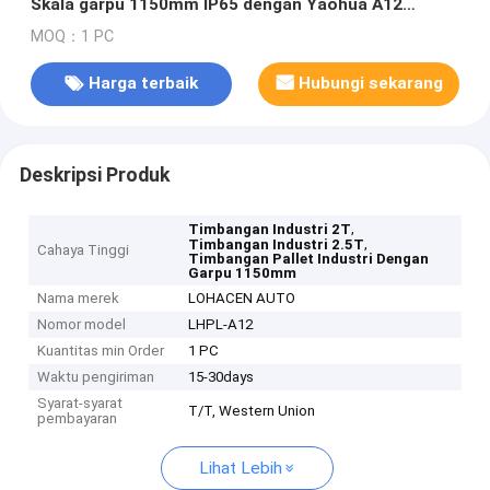
Skala garpu 1150mm IP65 dengan Yaohua A12
Indikator dan roda nilon
MOQ：1 PC
Harga terbaik
Hubungi sekarang
Deskripsi Produk
,
Timbangan Industri 2T
,
Timbangan Industri 2.5T
Cahaya Tinggi
Timbangan Pallet Industri Dengan
Garpu 1150mm
Nama merek
LOHACEN AUTO
Nomor model
LHPL-A12
Kuantitas min Order
1 PC
Waktu pengiriman
15-30days
Syarat-syarat
T/T, Western Union
pembayaran
Lihat Lebih