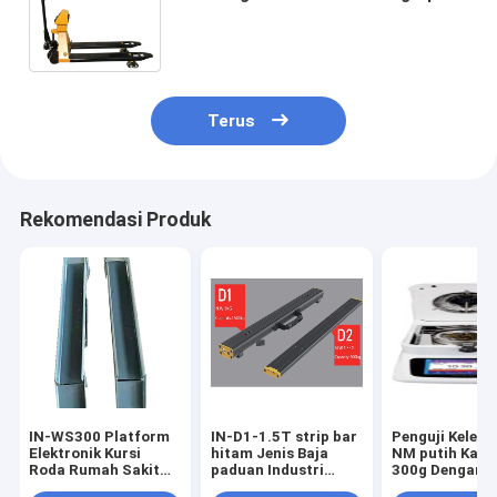
1150mm IP65 dengan Yaohua A12
Indikator dan roda nilon
Terus
Rekomendasi Produk
IN-WS300 Platform
IN-D1-1.5T strip bar
Penguji Kelem
Elektronik Kursi
hitam Jenis Baja
NM putih Kapa
Roda Rumah Sakit
paduan Industri
300g Dengan L
Baja Karbon yang
portabel Timbangan
Sentuh Warna