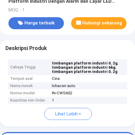
Platform Industri Dengan Alarm dan Layar LED
320*240mm
MOQ：1
Harga terbaik
Hubungi sekarang
Deskripsi Produk
,
,
timbangan platform industri 0
2g
Cahaya Tinggi
,
timbangan platform industri 6kg
,
timbangan platform industri 0
2g
Tempat asal
Cina
Nama merek
lohacen auto
Nomor model
IN-CWS602
Kuantitas min Order
1
Lihat Lebih