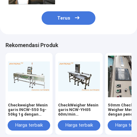
320*240mm
Terus
Rekomendasi Produk
Checkweigher Mesin
CheckWeigher Mesin
50mm Check
garis INCW-550 5g-
garis NCW-YH05
Weigher Mesin
50kg 1g dengan
60m/min
dengan penola
alarm Check
AC220/50HZ 25kg
SS304 stainle
otomatis
IP65 dengan alarm
steel Hood Ф 5
Harga terbaik
Harga terbaik
Harga terb
Menimbang 25p/Min
tahan air 0.3kg Level
Extrusion Hos
220V untuk alat
+ 0.5%F.S
* 50HZ untuk 