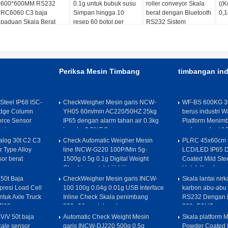
600*600MM RS232
0.1g untuk bubuk susu
roller conveyor Skala
((K
RC6060 C3 baja
Simpan hingga 10
berat dengan Bluetooth
0,
paduan Skala Berat
resep 60 botol per
RS232 Sistem
dengan BLUETOOTH
menit dengan sabuk
menimbang 600 X
untuk logistik
pengangkut
600MM
Periksa Mesin Timbang
timbangan ind
 Steel IP68 ISC-
CheckWeigher Mesin garis NCW-
WF-BS 600KG 3
ridge Column
YH05 60m/min AC220/50HZ 25kg
berus industri W
orce Sensor
IP65 dengan alarm tahan air 0.3kg
Platform Menimb
v/v
Level + 0.5%F.S
makanan laut A
alog 30t C2 C3
Check Automatic Weigher Mesin
PLRC 45x60cm 5
r Type Alloy
line INCW-G220 100P/Min 5g-
LCD/LED IP65 D
or berat
1500g 0.5g 0.1g Digital Weight
Coated Mild Ste
v
Checking untuk biji-bijian pangan
Untuk Kendara
50t Baja
CheckWeigher Mesin garis INCW-
Skala lantai nirk
resi Load Cell
100 100g 0.04g 0.01g USB Interface
karbon abu-abu 
ntuk Axle Truck
Inline Check Skala penimbang
RS232 Dengan in
IP68
300p/Min untuk makanan
220v/50HZ
V/V 50t baja
Automatic Check Weight Mesin
Skala platform
ale sensor
garis INCW-DJ220 500g 0.5g
Powder Coated I