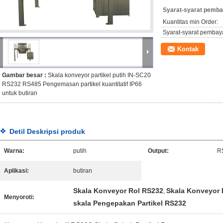
Syarat-syarat pemba
Kuantitas min Order:
Syarat-syarat pembay
Kontak
Gambar besar :
Skala konveyor partikel putih IN-SC20
RS232 RS485 Pengemasan partikel kuantitatif IP66
untuk butiran
Detil Deskripsi produk
Warna:
putih
Output:
R
Aplikasi:
butiran
Skala Konveyor Rol RS232
Skala Konveyor 
,
Menyoroti:
skala Pengepakan Partikel RS232