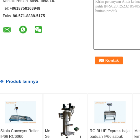
Kontak Person:
Miss. TINA LIU
Tel:
+8618758163948
Faks:
86-571-8838-5175
Produk lainnya
Skala Conveyor Roller
Mesin Pengisian
RC-BLUE Express baja
Mes
IP66 RC6060
Serbuk IP66 20g-3kg
paduan IP66 sabuk
kim