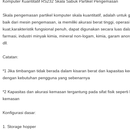
Komputer Kuantitatif RS232 Skala Sabuk Partikel Pengemasan
Skala pengemasan partikel komputer skala kuantitatif, adalah untuk g
baik dari mesin pengemasan, ia memiliki akurasi berat tinggi, opera
kuat,karakteristik fungsional penuh, dapat digunakan secara luas da
farmasi, industri minyak kimia, mineral non-logam, kimia, garam anorga
dll.
Catatan:
*1 Jika timbangan tidak berada dalam kisaran berat dan kapasitas k
dengan kebutuhan pengguna yang sebenarnya
*2 Kapasitas dan akurasi kemasan tergantung pada sifat fisik seperti 
kemasan
Konfigurasi dasar:
1. Storage hopper