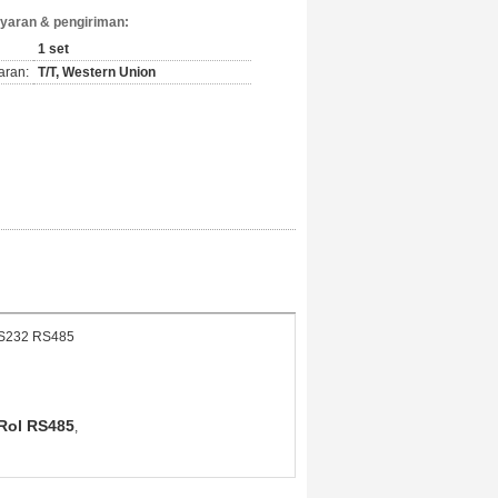
yaran & pengiriman:
1 set
aran:
T/T, Western Union
S232 RS485
Rol RS485
,