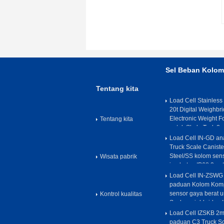
Sel Beban Kolom
Tentang kita
Load Cell Stainless
20t Digital Weighb
Electronic Weight F
Tentang kita
untuk Skala Truk 2m
Load Cell IN-GD an
Truck Scale Caniste
Steel/SS kolom sens
Wisata pabrik
jembatan IP68 2mv/
Load Cell IN-ZSWG 
paduan Kolom Komp
sensor gaya berat u
Kontrol kualitas
Scale weighbridge 
Load Cell IZSKB 2m
paduan C3 Truck Sc