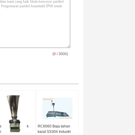
(
0
/ 3000)
in pengisi bubuk
RC6060 Baja tahan
ia IP66 30
karat SS304 Industri