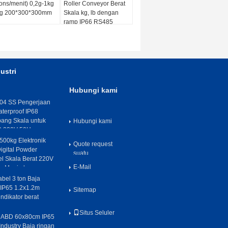
ons/menit) 0,2g-1kg
Roller Conveyor Berat
1g 200*300*300mm
Skala kg, lb dengan
ramp IP66 RS485
500kg Dengan
tampilan LED
ustri
Hubungi kami
04 SS Pengerjaan
aterproof IP68
ang Skala untuk
Hubungi kami
C 220V 50Hz
00kg Elektronik
Quote request
igital Powder
suatu
el Skala Berat 220V
E-Mail
an Menimbang
abel 3 ton Baja
IP65 1.2x1.2m
Sitemap
dikator berat
Situs Seluler
 MABD 60x80cm IP65
ndustry Baja ringan