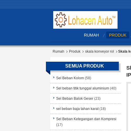
RUMAH
PRODUK
Rumah
Produk
skala konveyor rol
Skala k
SEMUA PRODUK
S
I
Sel Beban Kolom
(58)
Sel beban titik tunggal aluminium
(40)
Sel Beban Balok Geser
(23)
sel beban baja tahan karat
(18)
Sel Beban Ketegangan dan Kompresi
(17)