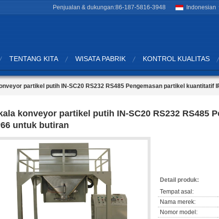
Penjualan & dukungan:
86-187-5816-3948
Indonesian
TENTANG KITA
WISATA PABRIK
KONTROL KUALITAS
onveyor partikel putih IN-SC20 RS232 RS485 Pengemasan partikel kuantitatif I
kala konveyor partikel putih IN-SC20 RS232 RS485 Pe
P66 untuk butiran
Detail produk:
Tempat asal:
Nama merek:
Nomor model: