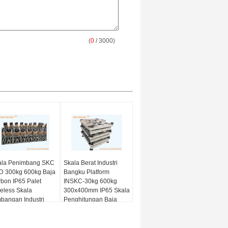
(
0
/ 3000)
ala Penimbang SKC
Skala Berat Industri
D 300kg 600kg Baja
Bangku Platform
bon IP65 Palet
INSKC-30kg 600kg
eless Skala
300x400mm IP65 Skala
bangan Industri
Penghitungan Baja
ital
Karbon