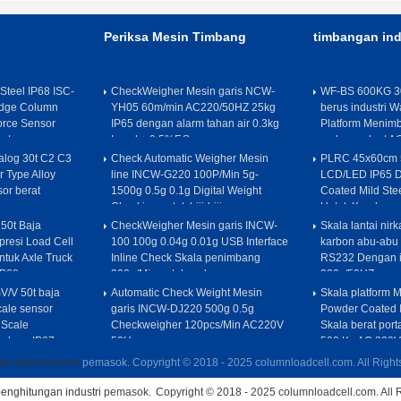
Periksa Mesin Timbang
timbangan ind
 Steel IP68 ISC-
CheckWeigher Mesin garis NCW-
WF-BS 600KG 3
ridge Column
YH05 60m/min AC220/50HZ 25kg
berus industri W
orce Sensor
IP65 dengan alarm tahan air 0.3kg
Platform Menimb
v/v
Level + 0.5%F.S
makanan laut A
alog 30t C2 C3
Check Automatic Weigher Mesin
PLRC 45x60cm 5
r Type Alloy
line INCW-G220 100P/Min 5g-
LCD/LED IP65 D
or berat
1500g 0.5g 0.1g Digital Weight
Coated Mild Ste
v
Checking untuk biji-bijian pangan
Untuk Kendara
50t Baja
CheckWeigher Mesin garis INCW-
Skala lantai nirk
resi Load Cell
100 100g 0.04g 0.01g USB Interface
karbon abu-abu 
ntuk Axle Truck
Inline Check Skala penimbang
RS232 Dengan in
IP68
300p/Min untuk makanan
220v/50HZ
V/V 50t baja
Automatic Check Weight Mesin
Skala platform
ale sensor
garis INCW-DJ220 500g 0.5g
Powder Coated I
 Scale
Checkweigher 120pcs/Min AC220V
Skala berat por
kaleng IP67
50Hz
500 Kg AC 220V
n palet industri
pemasok. Copyright © 2018 - 2025 columnloadcell.com. All Righ
enghitungan industri
pemasok.
Copyright © 2018 - 2025 columnloadcell.com. All