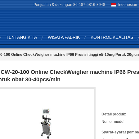
Penjualan & dukungan:
86-187-5816-3948
Indonesian
TENTANG KITA
WISATA PABRIK
KONTROL KUALITAS
0-100 Online CheckWeigher machine IP66 Presisi tinggi ±5-10mg Perak 20g un
NCW-20-100 Online CheckWeigher machine IP66 Presi
ntuk obat 30-40pcs/min
Detail produk:
Nomor model:
Syarat-syarat pemba