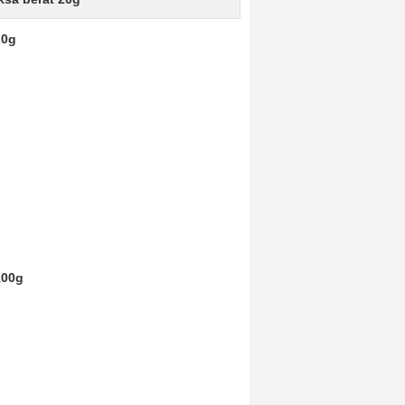
20g
100g