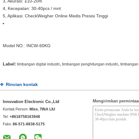
3, Akurasi: ±10-20m
4, Kecepatan: 30-40pcs / mnt
5, Aplikasi: CheckWeigher Online Medis Presisi Tinggi
Model NO.: INCW-60KG
,
,
Label:
timbangan digital industri
timbangan penghitungan industri
timbangan 
Rincian kontak
Mengirimkan permintaa
Innovation Electronic Co.,Ltd
Kontak Person:
Miss. TINA LIU
Tel:
+8618758163948
Faks:
86-571-8838-5175