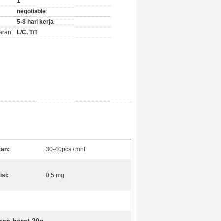
1
negotiable
5-8 hari kerja
aran:
L/C, T/T
tan:
30-40pcs / mnt
isi:
0,5 mg
ksa berat 20g