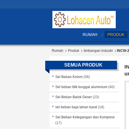
RUMAH
PRODUK
Rumah
Produk
timbangan industri
INCW-2
SEMUA PRODUK
I
u
Sel Beban Kolom
(58)
Sel beban titik tunggal aluminium
(40)
Sel Beban Balok Geser
(23)
sel beban baja tahan karat
(18)
Sel Beban Ketegangan dan Kompresi
(17)