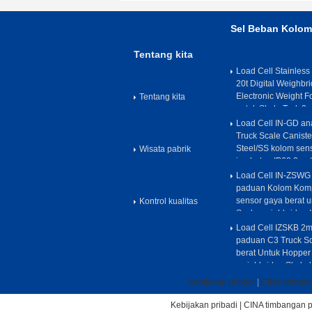
Sel Beban Kolom
Tentang kita
Load Cell Stainless
20t Digital Weighb
Electronic Weight F
Tentang kita
untuk Skala Truk 2m
Load Cell IN-GD an
Truck Scale Caniste
Steel/SS kolom sens
Wisata pabrik
jembatan IP68 2mv/
Load Cell IN-ZSWG 
paduan Kolom Komp
sensor gaya berat u
Kontrol kualitas
Scale weighbridge 
Load Cell IZSKB 2m
paduan C3 Truck Sc
berat Untuk Hopper
weighbridge Skala 
Kebijakan pribadi
|
CINA timbanga
Kebijakan pribadi
|
CINA timbangan p