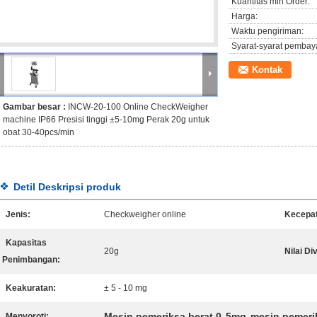
Kuantitas min Order:
Harga:
Waktu pengiriman:
Syarat-syarat pembay
Kontak
Gambar besar :
INCW-20-100 Online CheckWeigher
machine IP66 Presisi tinggi ±5-10mg Perak 20g untuk
obat 30-40pcs/min
Detil Deskripsi produk
Jenis:
Checkweigher online
Kecepa
Kapasitas
20g
Nilai Div
Penimbangan:
Keakuratan:
± 5 - 10 mg
Mesin pemeriksa berat 0
5mg
mesin pemeri
Menyoroti: