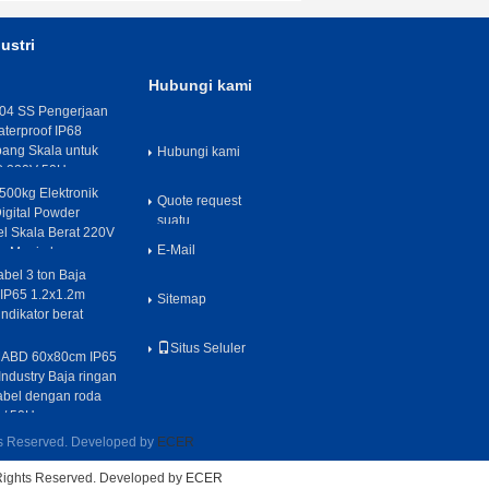
ustri
Hubungi kami
04 SS Pengerjaan
aterproof IP68
ang Skala untuk
Hubungi kami
C 220V 50Hz
00kg Elektronik
Quote request
igital Powder
suatu
el Skala Berat 220V
E-Mail
an Menimbang
abel 3 ton Baja
IP65 1.2x1.2m
Sitemap
dikator berat
Situs Seluler
 MABD 60x80cm IP65
ndustry Baja ringan
tabel dengan roda
 / 50Hz
ts Reserved. Developed by
ECER
 Rights Reserved. Developed by
ECER