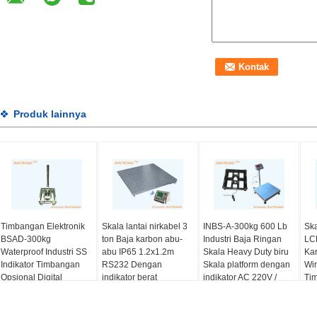
Produk lainnya
Timbangan Elektronik
Skala lantai nirkabel 3
INBS-A-300kg 600 Lb
Sk
BSAD-300kg
ton Baja karbon abu-
Industri Baja Ringan
LC
Waterproof Industri SS
abu IP65 1.2x1.2m
Skala Heavy Duty biru
Kar
Indikator Timbangan
RS232 Dengan
Skala platform dengan
Wir
Opsional Digital
indikator berat
indikator AC 220V /
Tim
Portable 304 SUS
220v/50HZ
50Hz
Dig