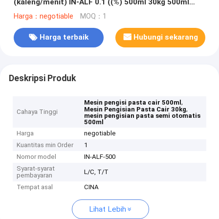
(kaleng/menit) IN-ALF 0.1 ((%) 500ml 30kg 500ml
IP66 Mesin pengisi untuk obat makanan
Harga：negotiable
MOQ：1
Harga terbaik
Hubungi sekarang
Deskripsi Produk
,
Mesin pengisi pasta cair 500ml
,
Mesin Pengisian Pasta Cair 30kg
Cahaya Tinggi
mesin pengisian pasta semi otomatis
500ml
Harga
negotiable
Kuantitas min Order
1
Nomor model
IN-ALF-500
Syarat-syarat
L/C, T/T
pembayaran
Tempat asal
CINA
Lihat Lebih