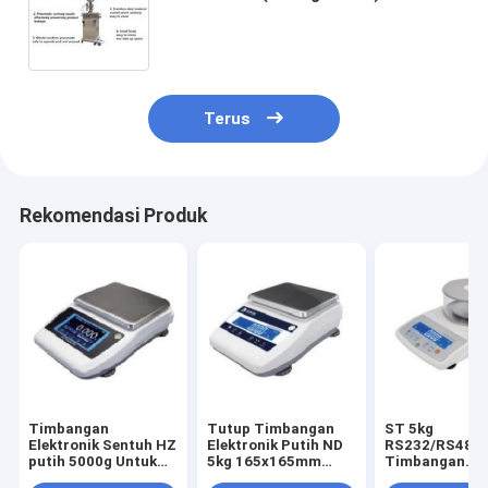
0.1 ((%) 500ml 30kg 500ml IP66
Mesin pengisi untuk obat makanan
Terus
Rekomendasi Produk
Timbangan
Tutup Timbangan
ST 5kg
Elektronik Sentuh HZ
Elektronik Putih ND
RS232/RS485
putih 5000g Untuk
5kg 165x165mm
Timbangan
Makanan, penutup
Opsional Untuk
Elektronik den