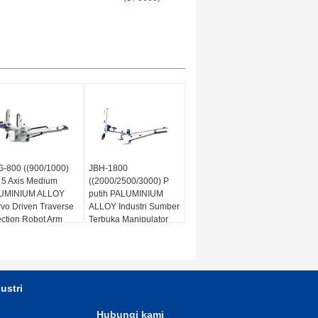
-800 ((900/1000)
JBH-1800
 5 Axis Medium
((2000/2500/3000) P
UMINIUM ALLOY
putih PALUMINIUM
vo Driven Traverse
ALLOY Industri Sumber
ection Robot Arm
Terbuka Manipulator
otic Packaging AC
Arm Robot Pengiriman
0V/50HZ
Paket AC 220V/50HZ
OEM
ustri
Hubungi kami