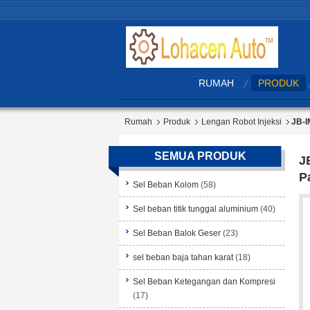
RUMAH
PRODUK
Rumah
Produk
Lengan Robot Injeksi
JB-I
SEMUA PRODUK
J
P
Sel Beban Kolom
(58)
Sel beban titik tunggal aluminium
(40)
Sel Beban Balok Geser
(23)
sel beban baja tahan karat
(18)
Sel Beban Ketegangan dan Kompresi
(17)