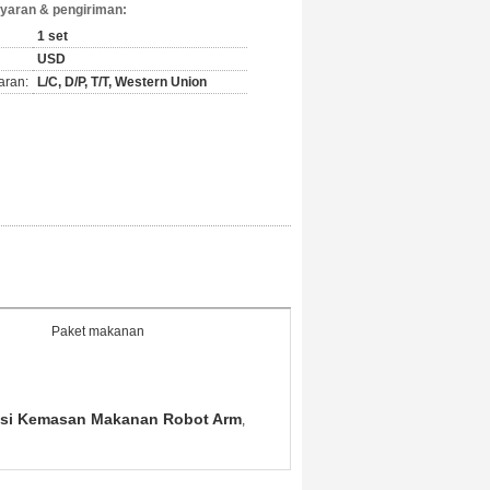
yaran & pengiriman:
1 set
USD
aran:
L/C, D/P, T/T, Western Union
Paket makanan
ksi Kemasan Makanan Robot Arm
,