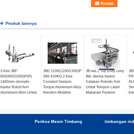
Produk lainnya
3 Axis JBF-
JBE-1100(1200/1300)P
JB-IML1 Top Entry Grey
JBG
800(900/1000)P(R)
380-420KG 2 Axis
IML skema Injeksi
PR
1400mm otomatis
Constant Oveturn
Cetakan Robotic Arm
AL
Injeksi Robot Arm
Torque Aluminium Alloy
Untuk Telepon Label
Ser
Aluminium Alloy Untuk
Injection Molding
Makanan Packing
Inj
Packing Servo Driven
Machine Automatic
Robot Arm
Rob
AC 220V/50HZ
Robot Arm
22
Periksa Mesin Timbang
timbangan ind