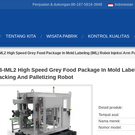
Penjualan & dukungan:
86-187-5816-3948
Indonesian
TENTANG KITA
WISATA PABRIK
KONTROL KUALITAS
ML2 High Speed Grey Food Package In Mold Labeling (IML) Robot Injeksi Arm Pa
B-IML2 High Speed Grey Food Package In Mold Labeli
acking And Palletizing Robot
Detail produk:
Tempat asal:
Nama merek:
Nomor model: