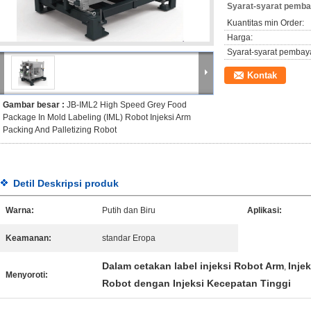
Syarat-syarat pemba
Kuantitas min Order:
Harga:
Syarat-syarat pembay
Kontak
Gambar besar :
JB-IML2 High Speed Grey Food
Package In Mold Labeling (IML) Robot Injeksi Arm
Packing And Palletizing Robot
Detil Deskripsi produk
Warna:
Putih dan Biru
Aplikasi:
Keamanan:
standar Eropa
Dalam cetakan label injeksi Robot Arm
Inje
,
Menyoroti:
Robot dengan Injeksi Kecepatan Tinggi