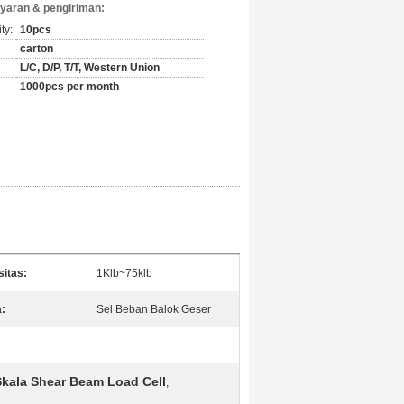
yaran & pengiriman:
ty:
10pcs
carton
L/C, D/P, T/T, Western Union
1000pcs per month
itas:
1Klb~75klb
:
Sel Beban Balok Geser
Skala Shear Beam Load Cell
,