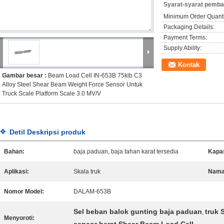
Syarat-syarat pemba
Minimum Order Quanti
Packaging Details:
Payment Terms:
Supply Ability:
Kontak
Gambar besar :
Beam Load Cell IN-653B 75klb C3
Alloy Steel Shear Beam Weight Force Sensor Untuk
Truck Scale Platform Scale 3.0 MV/V
Detil Deskripsi produk
Bahan:
baja paduan, baja tahan karat tersedia
Kapas
Aplikasi:
Skala truk
Nama
Nomor Model:
DALAM-653B
Sel beban balok gunting baja paduan
truk 
,
Menyoroti: