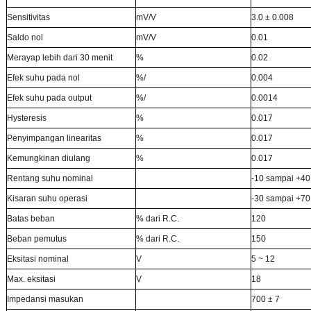
Sensitivitas
mV/V
3.0 ± 0.008
Saldo nol
mV/V
0.01
Merayap lebih dari 30 menit
%
0.02
Efek suhu pada nol
%/
0.004
Efek suhu pada output
%/
0.0014
Hysteresis
%
0.017
Penyimpangan linearitas
%
0.017
Kemungkinan diulang
%
0.017
Rentang suhu nominal
-10 sampai +40
Kisaran suhu operasi
-30 sampai +70
Batas beban
% dari R.C.
120
Beban pemutus
% dari R.C.
150
Eksitasi nominal
V
5 ~ 12
Max. eksitasi
V
18
Impedansi masukan
700 ± 7