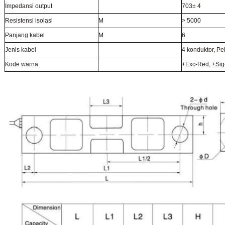
Impedansi output
703± 4
Resistensi isolasi
M
> 5000
Panjang kabel
M
6
Jenis kabel
4 konduktor, Pe
Kode warna
+Exc-Red, +Sig-