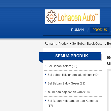
RUMAH
PRODUK
Rumah
Produk
Sel Beban Balok Geser
Be
SEMUA PRODUK
B
U
Sel Beban Kolom
(58)
Sel beban titik tunggal aluminium
(40)
Sel Beban Balok Geser
(23)
sel beban baja tahan karat
(18)
Sel Beban Ketegangan dan Kompresi
(17)