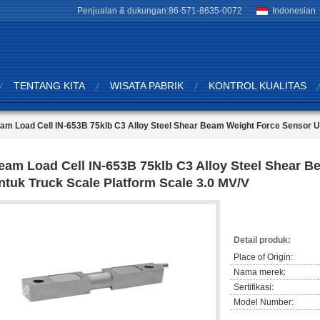
Penjualan & dukungan:
86-571-8635-0072
Indonesian
TENTANG KITA
WISATA PABRIK
KONTROL KUALITAS
am Load Cell IN-653B 75klb C3 Alloy Steel Shear Beam Weight Force Sensor Un
eam Load Cell IN-653B 75klb C3 Alloy Steel Shear 
ntuk Truck Scale Platform Scale 3.0 MV/V
Detail produk:
Place of Origin:
Nama merek:
Sertifikasi:
Model Number: