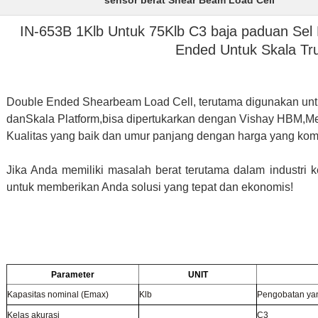
sensor berat Shear Beam Load Cell
IN-653B 1Klb Untuk 75Klb C3 baja paduan Se
Ended Untuk Skala Tr
Double Ended Shearbeam Load Cell, terutama digunakan untu
dan
Skala Platform,
bisa dipertukarkan dengan Vishay HBM,Met
Kualitas yang baik dan umur panjang dengan harga yang kompe
Jika Anda memiliki masalah berat terutama dalam industri 
untuk memberikan Anda solusi yang tepat dan ekonomis!
Parameter
UNIT
Kapasitas nominal (Emax)
Klb
Pengobatan yang
Kelas akurasi
C3