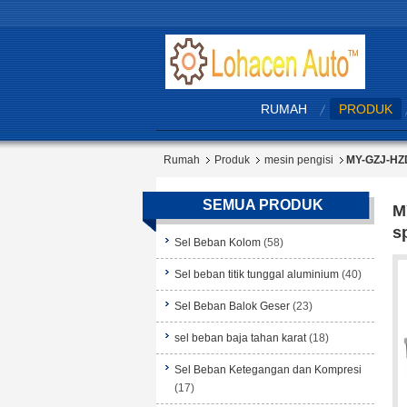
RUMAH
PRODUK
Rumah
Produk
mesin pengisi
MY-GZJ-HZD
SEMUA PRODUK
M
s
Sel Beban Kolom
(58)
Sel beban titik tunggal aluminium
(40)
Sel Beban Balok Geser
(23)
sel beban baja tahan karat
(18)
Sel Beban Ketegangan dan Kompresi
(17)