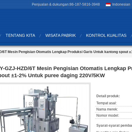
Penjualan & dukungan:
86-187-5816-3948
Indonesian
TENTANG KITA
WISATA PABRIK
KONTROL KUALITAS
/6T Mesin Pengisian Otomatis Lengkap Produksi Garis Untuk kantong spout 
Y-GZJ-HZD/6T Mesin Pengisian Otomatis Lengkap Pr
pout ±1-2% Untuk puree daging 220V/5KW
Detail produk:
Tempat asal:
Nama merek:
Nomor model:
Syarat-syarat pemba