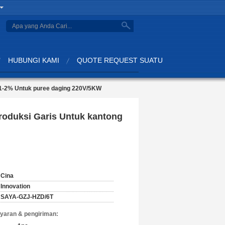
search
HUBUNGI KAMI
QUOTE REQUEST SUATU
±1-2% Untuk puree daging 220V/5KW
oduksi Garis Untuk kantong
Cina
Innovation
SAYA-GZJ-HZD/6T
yaran & pengiriman: