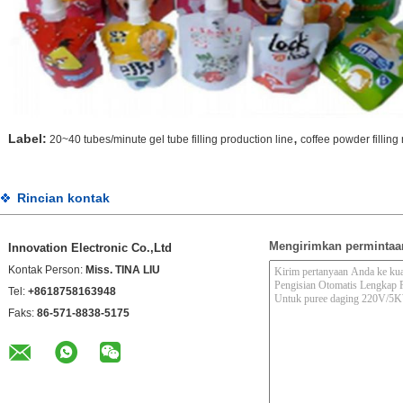
,
Label:
20~40 tubes/minute gel tube filling production line
coffee powder fillin
Rincian kontak
Mengirimkan permintaa
Innovation Electronic Co.,Ltd
Kontak Person:
Miss. TINA LIU
Tel:
+8618758163948
Faks:
86-571-8838-5175