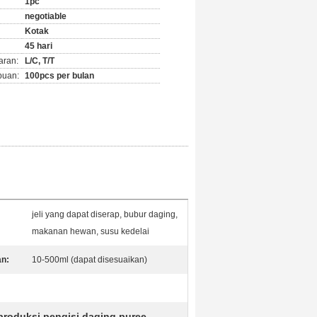
1pc
negotiable
Kotak
45 hari
aran:
L/C, T/T
puan:
100pcs per bulan
jeli yang dapat diserap, bubur daging,
makanan hewan, susu kedelai
an:
10-500ml (dapat disesuaikan)
 produksi pengisi daging puree