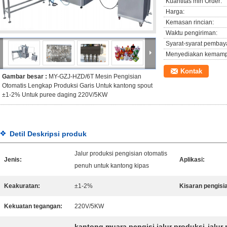
Kuantitas min Order:
Harga:
Kemasan rincian:
Waktu pengiriman:
Syarat-syarat pembay
Menyediakan kemam
Kontak
Gambar besar :
MY-GZJ-HZD/6T Mesin Pengisian
Otomatis Lengkap Produksi Garis Untuk kantong spout
±1-2% Untuk puree daging 220V/5KW
Detil Deskripsi produk
Jalur produksi pengisian otomatis
Jenis:
Aplikasi:
penuh untuk kantong kipas
Keakuratan:
±1-2%
Kisaran pengisi
Kekuatan tegangan:
220V/5KW
kantong muara pengisi jalur produksi
jalur