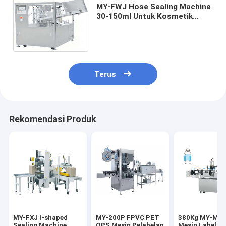
MY-FWJ Hose Sealing Machine
30-150ml Untuk Kosmetik
Makanan Hewan Peliharaan
Industri Farmasi ±1-2%
3KW/220V
Terus
Rekomendasi Produk
MY-FXJ I-shaped
MY-200P FPVC PET
380Kg MY-MP
Sealing Machine
OPS Mesin Pelabelan
Mesin Label Bo