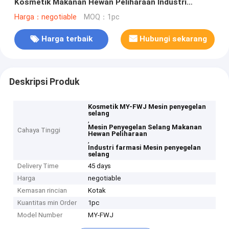
Kosmetik Makanan Hewan Peliharaan Industri
Farmasi ±1-2% 3KW/220V
Harga：negotiable
MOQ：1pc
Harga terbaik
Hubungi sekarang
Deskripsi Produk
Kosmetik MY-FWJ Mesin penyegelan
selang
,
Mesin Penyegelan Selang Makanan
Cahaya Tinggi
Hewan Peliharaan
,
Industri farmasi Mesin penyegelan
selang
Delivery Time
45 days
Harga
negotiable
Kemasan rincian
Kotak
Kuantitas min Order
1pc
Model Number
MY-FWJ