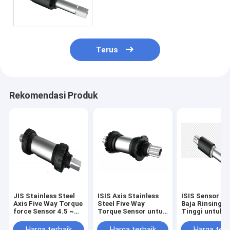
((VDC) Untuk Sepeda
Berbantu Daya 0.5 ~ 90 ((N ·
m) IP66
Terus
Rekomendasi Produk
JIS Stainless Steel
ISIS Axis Stainless
ISIS Sensor To
Axis Five Way Torque
Steel Five Way
Baja Rinsing Pr
force Sensor 4.5 ~
Torque Sensor untuk
Tinggi untuk 
5.5 ((VDC) Untuk
Sepeda Berasisten
Berasisten Day
Sepeda Berasisten
Daya 0,5-90 N · m
90 N · m IP66 4
Harga terbaik
Harga terbaik
Harga terb