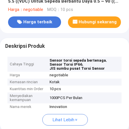
5.5 ((VDC) Untuk Sepeda Berbantu Daya 0.5 ~ 90 ((N ·
m) IP66
Harga：negotiable
MOQ：10 pcs
Harga terbaik
Hubungi sekarang
Deskripsi Produk
,
Sensor torsi sepeda bertenaga
Cahaya Tinggi
,
Sensor Torsi IP66
JIS sumbu pusat Torsi Sensor
Harga
negotiable
Kemasan rincian
Kotak
Kuantitas min Order
10 pcs
Menyediakan
1000PCS Per Bulan
kemampuan
Nama merek
Innovation
Lihat Lebih