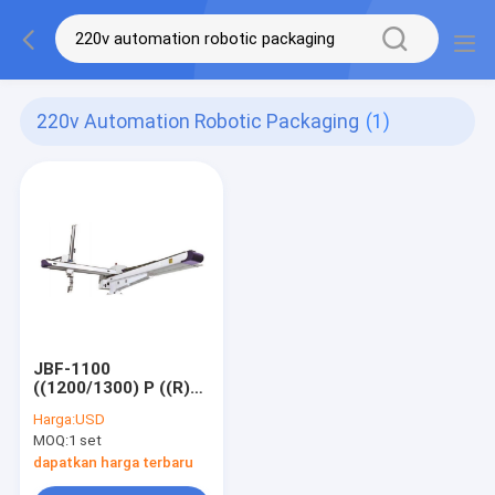
220v Automation Robotic Packaging
(1)
JBF-1100
((1200/1300) P ((R)
otomatis White
Harga:
USD
ALLOY Servo Driven
MOQ:
1 set
Medium Traverse
Automation Robot
dapatkan harga terbaru
untuk kemasan