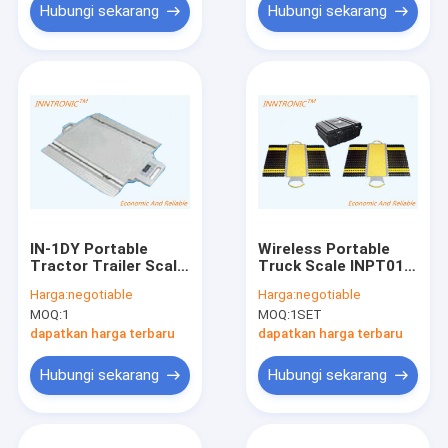
Hubungi sekarang
Hubungi sekarang
IN-1DY Portable
Wireless Portable
Tractor Trailer Scale
Truck Scale INPT011
Gray Vehicle
10, 20, 40T Dynamic
Harga:
negotiable
Harga:
negotiable
Weighing Pads IP65
Mobile Handheld
MOQ:
1
MOQ:
1SET
40t skala poros truk
Vehicle Menimbang
1.0±0.1mV/V
berat poros mobil
dapatkan harga terbaru
dapatkan harga terbaru
Hubungi sekarang
Hubungi sekarang