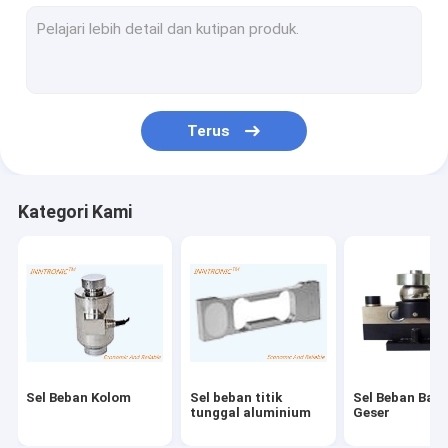
Pengontrol Indikator Berat
timbangan industri
Periksa Mesin Timbang
Terus
skala konveyor rol
timbangan truk portabel
Kategori Kami
Perangkat Eliminasi Statis
Peralatan Pengisian Statis
Printer Inkjet TIJ
Lengan Robot Injeksi
Sel Beban Kolom
Sel beban titik
Sel Beban Balo
mesin pengisi
tunggal aluminium
Geser