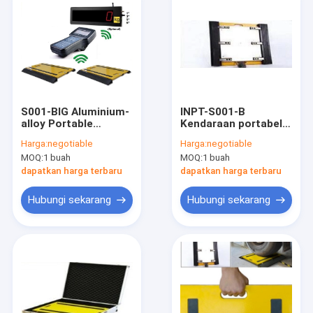
S001-BIG Aluminium-
INPT-S001-B
alloy Portable
Kendaraan portabel
dynamic axle Heavy
Skala bobot mobil
Harga:
negotiable
Harga:
negotiable
Duty Truck Scale
dinamis Poros truk
MOQ:
1 buah
MOQ:
1 buah
IP6510km/H 40T
IP65 40T 15mV
untuk berat mobil
dengan indikator
dapatkan harga terbaru
dapatkan harga terbaru
500×900×58mm IP66
bobot layar LCD
Hubungi sekarang
Hubungi sekarang
Rumah
Produk
Tentang kita