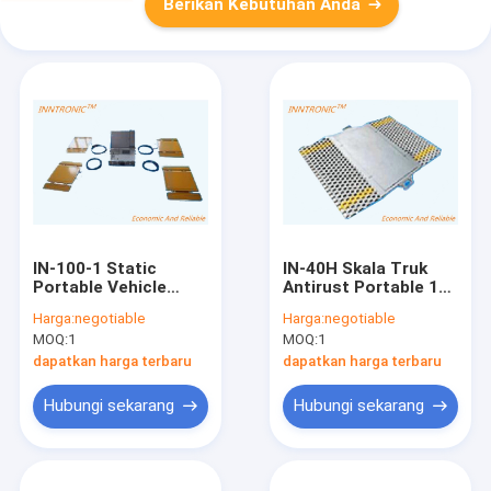
Berikan Kebutuhan Anda
IN-100-1 Static
IN-40H Skala Truk
Portable Vehicle
Antirust Portable 10,
Weighing Pads IP66
20, 40 ((t) Bantalan
Harga:
negotiable
Harga:
negotiable
500kg,1t,2t dengan
Berat Poros
MOQ:
1
MOQ:
1
indikator Untuk Truk
Kendaraan dengan
Kecepatan empat
Ramp IP66
dapatkan harga terbaru
dapatkan harga terbaru
saluran 0,1-0,3%FS
Membedakan
1,0±0,1mV/V
Hubungi sekarang
Hubungi sekarang