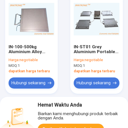
IN-100-500kg
IN-ST01 Grey
Aluminium Alloy
Aluminium Portable
Portable Truck Scale
Truck Scale
Harga:
negotiable
Harga:
negotiable
pad berat 0,3%FS
10t,20t,40t 4 pad
MOQ:
1
MOQ:
1
Axle Car Weight
Untuk mobil dengan
Scale IP66 Untuk
berat IP66 7.5V/3A
dapatkan harga terbaru
dapatkan harga terbaru
mengukur berat
atau 12V/3A
Hubungi sekarang
Hubungi sekarang
Hemat Waktu Anda
Biarkan kami menghubungi produk terbaik
dengan Anda.