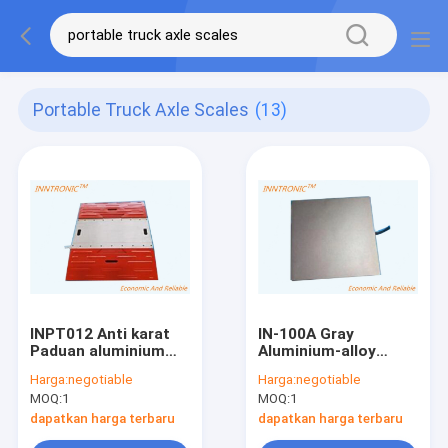
Portable Truck Axle Scales
(13)
INPT012 Anti karat
IN-100A Gray
Paduan aluminium
Aluminium-alloy
dinamis Portable
Portable Weight
Harga:
negotiable
Harga:
negotiable
Truck Axle IP65 30t
Scale IP66 500kg
MOQ:
1
MOQ:
1
Kendaraan mobil
0.2% Untuk Skala
Skala penimbang ±
Poros Truk 100 VDC
dapatkan harga terbaru
dapatkan harga terbaru
0,1 ~ 0,3%F.S
IP66