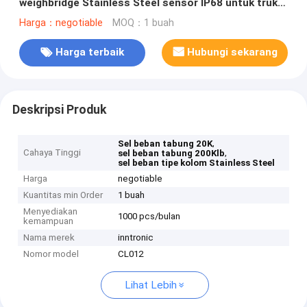
weighbridge Stainless Steel sensor IP68 untuk truk
Skala 2mv/v
Harga：negotiable
MOQ：1 buah
Harga terbaik
Hubungi sekarang
Deskripsi Produk
,
Sel beban tabung 20K
Cahaya Tinggi
,
sel beban tabung 200Klb
sel beban tipe kolom Stainless Steel
Harga
negotiable
Kuantitas min Order
1 buah
Menyediakan
1000 pcs/bulan
kemampuan
Nama merek
inntronic
Nomor model
CL012
Lihat Lebih