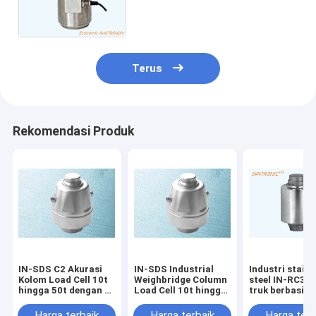
weighbridge Stainless Steel
sensor IP68 untuk truk Skala
2mv/v
Terus
Rekomendasi Produk
IN-SDS C2 Akurasi
IN-SDS Industrial
Industri stainl
Kolom Load Cell 10t
Weighbridge Column
steel IN-RC3 S
hingga 50t dengan ±
Load Cell 10t hingga
truk berbasis 
0,1% F.S. Efek suhu
50t untuk
Load Cell Sen
pada output untuk
pengukuran berat
dengan IP68
Harga terbaik
Harga terbaik
Harga terb