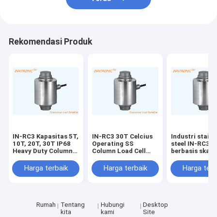
Rekomendasi Produk
IN-RC3 Kapasitas 5T,
IN-RC3 30T Celcius
Industri stainl
10T, 20T, 30T IP68
Operating SS
steel IN-RC3 
Heavy Duty Column
Column Load Cell
berbasis skala
Type Weighbridge
dengan Perlindungan
Load Cell Sen
alloy steel Load Cell
IP68 untuk
dengan tahan 
Harga terbaik
Harga terbaik
Harga terb
150% / 250% dari
timbangan truk tol
IP68 Perlindu
Emax Safe Overload
untuk weighbr
Rumah
Tentang
Hubungi
Desktop
kita
kami
Site