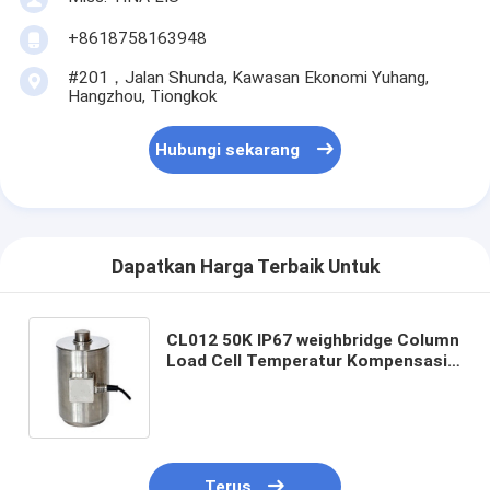
+8618758163948
#201，Jalan Shunda, Kawasan Ekonomi Yuhang,
Hangzhou, Tiongkok
Hubungi sekarang
Dapatkan Harga Terbaik Untuk
CL012 50K IP67 weighbridge Column
Load Cell Temperatur Kompensasi
-10.C sampai 40.C untuk skala truk
Terus