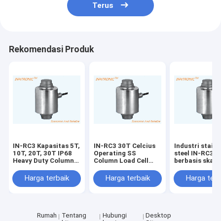
Terus
Rekomendasi Produk
IN-RC3 Kapasitas 5T,
IN-RC3 30T Celcius
Industri stainl
10T, 20T, 30T IP68
Operating SS
steel IN-RC3 
Heavy Duty Column
Column Load Cell
berbasis skala
Type Weighbridge
dengan Perlindungan
Load Cell Sen
alloy steel Load Cell
IP68 untuk
dengan tahan 
Harga terbaik
Harga terbaik
Harga terb
150% / 250% dari
timbangan truk tol
IP68 Perlindu
Emax Safe Overload
untuk weighbr
Rumah
Tentang
Hubungi
Desktop