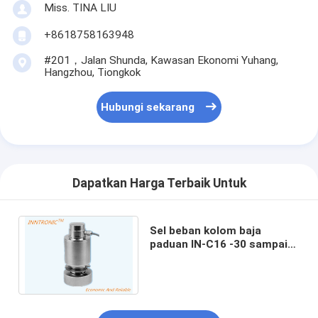
Miss. TINA LIU
+8618758163948
#201，Jalan Shunda, Kawasan Ekonomi Yuhang,
Hangzhou, Tiongkok
Hubungi sekarang
Dapatkan Harga Terbaik Untuk
Sel beban kolom baja
paduan IN-C16 -30 sampai
70.C Rentang suhu operasi
120/150% dari EMax