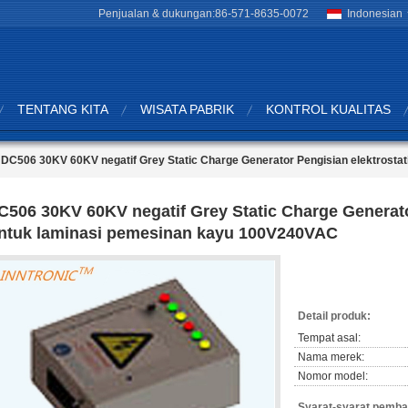
Penjualan & dukungan:
86-571-8635-0072
Indonesian
TENTANG KITA
WISATA PABRIK
KONTROL KUALITAS
DC506 30KV 60KV negatif Grey Static Charge Generator Pengisian elektrost
C506 30KV 60KV negatif Grey Static Charge Generato
ntuk laminasi pemesinan kayu 100V240VAC
Detail produk:
Tempat asal:
Nama merek:
Nomor model:
Syarat-syarat pemba