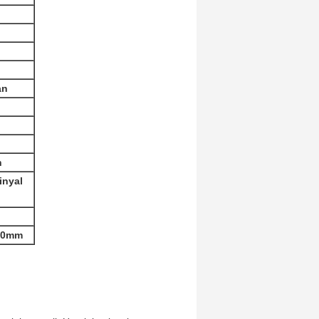
an
h
inyal
200mm