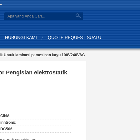
search
HUBUNGI KAMI
QUOTE REQUEST SUATU
atik Untuk laminasi pemesinan kayu 100V240VAC
r Pengisian elektrostatik
CINA
inntronic
DC506
yaran & pengiriman: