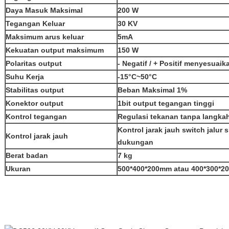
Daya Masuk Maksimal
200 W
Tegangan Keluar
30 KV
Maksimum arus keluar
5mA
Kekuatan output maksimum
150 W
Polaritas output
- Negatif / + Positif menyesuaik
Suhu Kerja
-15°C~50°C
Stabilitas output
Beban Maksimal 1%
Konektor output
1bit output tegangan tinggi
Kontrol tegangan
Regulasi tekanan tanpa langka
Kontrol jarak jauh switch jalur s
Kontrol jarak jauh
dukungan
Berat badan
7 kg
Ukuran
500*400*200mm atau 400*300*