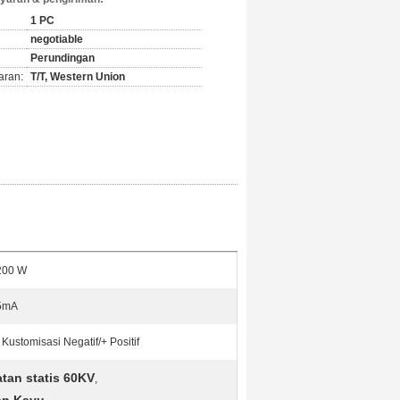
1 PC
negotiable
Perundingan
aran:
T/T, Western Union
200 W
5mA
- Kustomisasi Negatif/+ Positif
tan statis 60KV
,