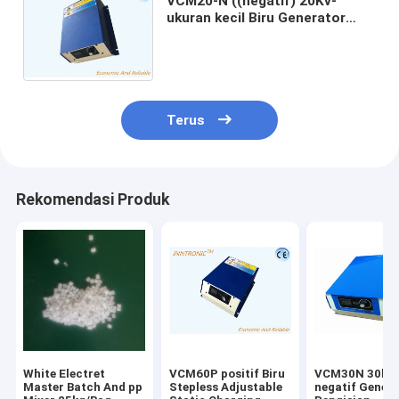
VCM20-N ((negatif) 20Kv-
ukuran kecil Biru Generator
pengisian elektrostatik untuk
dalam label cetakan Cast film
1mA*20W
Terus
Rekomendasi Produk
White Electret
VCM60P positif Biru
VCM30N 30kv
Master Batch And pp
Stepless Adjustable
negatif Gener