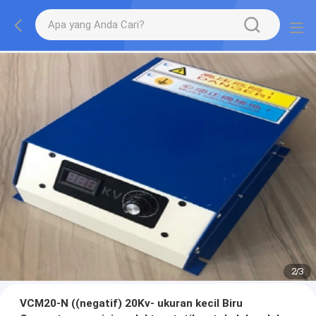
2
/
3
VCM20-N ((negatif) 20Kv- ukuran kecil Biru