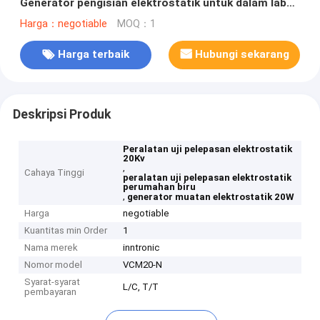
Generator pengisian elektrostatik untuk dalam label
cetakan Cast film 1mA*20W
Harga：negotiable
MOQ：1
Harga terbaik
Hubungi sekarang
Deskripsi Produk
Peralatan uji pelepasan elektrostatik
20Kv
,
Cahaya Tinggi
peralatan uji pelepasan elektrostatik
perumahan biru
,
generator muatan elektrostatik 20W
Harga
negotiable
Kuantitas min Order
1
Nama merek
inntronic
Nomor model
VCM20-N
Syarat-syarat
L/C, T/T
pembayaran