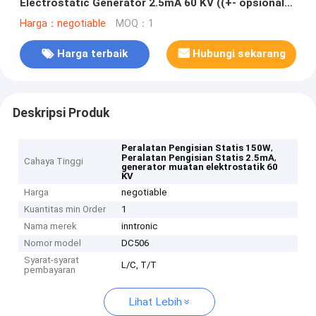
Electrostatic Generator 2.5mA 60 KV ((+- opsional)
untuk penambahan statis kain kayu
Harga：negotiable
MOQ：1
Harga terbaik
Hubungi sekarang
Deskripsi Produk
,
Peralatan Pengisian Statis 150W
,
Peralatan Pengisian Statis 2.5mA
Cahaya Tinggi
generator muatan elektrostatik 60
KV
Harga
negotiable
Kuantitas min Order
1
Nama merek
inntronic
Nomor model
DC506
Syarat-syarat
L/C, T/T
pembayaran
Lihat Lebih