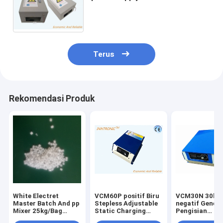
Generator 2.5mA 60 KV ((+-
opsional) untuk penambahan
statis kain kayu
Terus
Rekomendasi Produk
White Electret
VCM60P positif Biru
VCM30N 30kv
Master Batch And pp
Stepless Adjustable
negatif Gener
Mixer 25kg/Bag
Static Charging
Pengisian
Meltblown Nonwoven
Generator
Elektrostatik b