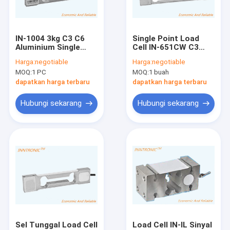
Wisata pabrik
Kontrol kualitas
IN-1004 3kg C3 C6
Single Point Load
Aluminium Single
Cell IN-651CW C3
Hubungi kami
Point Weight Load
1mv/V Aluminium
Harga:
negotiable
Harga:
negotiable
Cell weight Force
Sensor kekuatan
MOQ:
1 PC
MOQ:
1 buah
Sensor IP66 Untuk
berat 60g 100g 150g
Quote request suatu
Perhiasan Skala IP66
Untuk Skala Kemasan
dapatkan harga terbaru
dapatkan harga terbaru
IP66
Hubungi sekarang
Hubungi sekarang
Sel Beban Kolom
Sel beban titik tunggal aluminium
Sel Beban Balok Geser
sel beban baja tahan karat
Sel Beban Ketegangan dan Kompresi
Sel Tunggal Load Cell
Load Cell IN-IL Sinyal