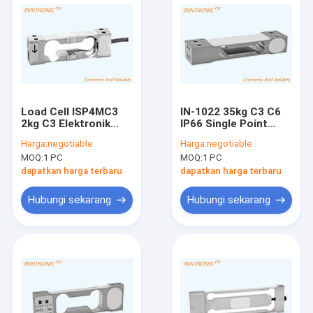
Load Cell ISP4MC3
IN-1022 35kg C3 C6
2kg C3 Elektronik
IP66 Single Point
Aluminium Single
Weight Force Sensor
Harga:
negotiable
Harga:
negotiable
Point Sensor
Aluminium Load Cell
MOQ:
1 PC
MOQ:
1 PC
kekuatan Berat Untuk
IP66 untuk Skala
Skala Elektronik
Penghitungan
dapatkan harga terbaru
dapatkan harga terbaru
Balance 1.0±0.1mV/V
Hubungi sekarang
Hubungi sekarang
Rumah
Produk
Tentang kita