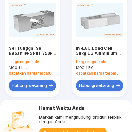
Sel Tunggal Sel
IN-L6C Load Cell
Beban IN-SP01 750kg
50kg C3 Aluminium
IP68 C3 Platform
IP66 Single Point
Harga:
negotiable
Harga:
negotiable
timbangan bangku
Weight force sensor
MOQ:
1 buah
MOQ:
1 PC
Aluminium Sensor
Untuk Skala Harga
gaya berat 2.0
2.0 +-10%mV/V
dapatkan harga terbaru
dapatkan harga terbaru
±10%mV/V
Hubungi sekarang
Hubungi sekarang
Hemat Waktu Anda
Biarkan kami menghubungi produk terbaik
dengan Anda.