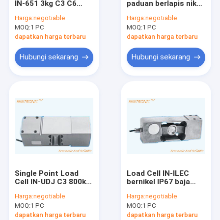
IN-651 3kg C3 C6
paduan berlapis nikel
Pengontrol Indikator Berat
Sensor gaya berat
IP65 2mv/V sensor
Harga:
negotiable
Harga:
negotiable
Aluminium IP 66
gaya berat C3 untuk
MOQ:
timbangan industri
1 PC
MOQ:
1 PC
Untuk Timbangan
1,2 X 1,2m Platform
Pengemasan
skala 2 Ton
dapatkan harga terbaru
dapatkan harga terbaru
1.0±20%mV/V
Periksa Mesin Timbang
Hubungi sekarang
Hubungi sekarang
skala konveyor rol
timbangan truk portabel
Perangkat Eliminasi Statis
Peralatan Pengisian Statis
Printer Inkjet TIJ
Single Point Load
Load Cell IN-ILEC
Lengan Robot Injeksi
Cell IN-UDJ C3 800kg
bernikel IP67 baja
Sensor kekuatan
paduan Sensor
Harga:
negotiable
Harga:
negotiable
berat aluminium
kekuatan berat skala
mesin pengisi
MOQ:
1 PC
MOQ:
1 PC
untuk skala bench
platform 1000kg 2,0
platfrom IP65
± 0,2mv/v
dapatkan harga terbaru
dapatkan harga terbaru