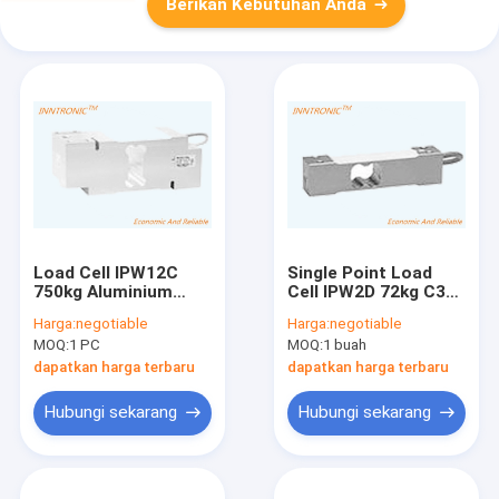
Berikan Kebutuhan Anda
Load Cell IPW12C
Single Point Load
750kg Aluminium
Cell IPW2D 72kg C3
Single Point Tension
Dynamic Weighing
Harga:
negotiable
Harga:
negotiable
And Compression
force sensor sensor
MOQ:
1 PC
MOQ:
1 buah
Weight force sensor
berat 2mv/v untuk
2mv/v untuk skala
Skala Digital
dapatkan harga terbaru
dapatkan harga terbaru
platform bench
Aluminium IP67
Hubungi sekarang
Hubungi sekarang