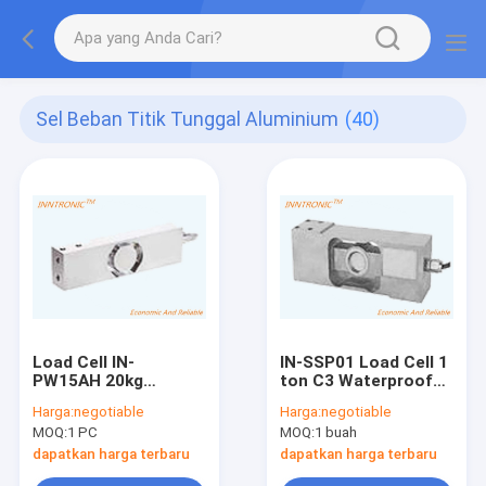
Sel Beban Titik Tunggal Aluminium
(40)
Load Cell IN-
IN-SSP01 Load Cell 1
PW15AH 20kg
ton C3 Waterproof
stainless steel
Stainless Steel
Harga:
negotiable
Harga:
negotiable
IP68,IP69 Sensor
Sensor kekuatan
MOQ:
1 PC
MOQ:
1 buah
gaya berat titik
berat untuk bangku
tunggal Untuk Skala
platform Skala Food
dapatkan harga terbaru
dapatkan harga terbaru
Platform 2mv/v
checkweigher 2mV/V