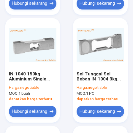
Hubungi sekarang
Hubungi sekarang
IN-1040 150kg
Sel Tunggal Sel
Aluminium Single
Beban IN-1004 3kg
Point Load Cell
C6 Sensor gaya berat
Harga:
negotiable
Harga:
negotiable
sensor kekuatan
Aluminium untuk
MOQ:
1 buah
MOQ:
1 PC
berat IP66 Untuk
timbangan perhiasan
Skala Platform
2mv/v IP 66
dapatkan harga terbaru
dapatkan harga terbaru
2.0mV/V
Hubungi sekarang
Hubungi sekarang