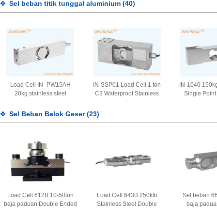
sensor berat jembatan IP68
berat 450T 0,02% untuk
Alloy Steel
Sel beban titik tunggal aluminium
(40)
2mv/v
Truck Scale 2mv/v
Welded 2.0 
IP6
Load Cell IN- PW15AH
IN-SSP01 Load Cell 1 ton
IN-1040 150k
20kg stainless steel
C3 Waterproof Stainless
Single Point
IP68,IP69 Sensor gaya
Steel Sensor kekuatan
sensor kekuata
berat titik tunggal Untuk
berat untuk bangku platform
Untuk Skala
Sel Beban Balok Geser
(23)
Skala Platform 2mv/v
Skala Food checkweigher
2.0m
2mV/V
Load Cell 612B 10-50ton
Load Cell 643B 250klb
Sel beban 6
baja paduan Double Ended
Stainless Steel Double
baja padua
Beam sensor kekuatan
Shear Beam sensor
kekuatan pen