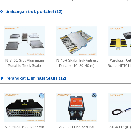
RS232 RC6060 C3 baja
paduan Skala Berat
timbangan truk portabel
(12)
dengan BLUETOOTH untuk
logistik
IN-ST01 Grey Aluminium
IN-40H Skala Truk Antirust
Wireless Por
Portable Truck Scale
Portable 10, 20, 40 ((t)
Scale INPT011
10t,20t,40t 4 pad Untuk
Bantalan Berat Poros
Dynamic Mobi
mobil dengan berat IP66
Kendaraan dengan Ramp
Vehicle Meni
Perangkat Eliminasi Statis
(12)
7.5V/3A atau 12V/3A
IP66 Membedakan
poros 
1,0±0,1mV/V
ATS-20AF-k 220v Plastik
AST 3000 Ionisasi Bar
ATS4007 ((C)