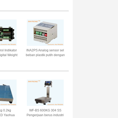
uk Mesin
Sensor kekuatan berat
asi
untuk laminasi 5-10V
ol Indikator
INA2PS Analog sensor sel
gital Weight
beban plastik putih dengan
er Kotak
akurasi kotak 1/10000
hitam 4 arah
Penguat berat untuk skala
ilan untuk
batching +- 50% FS
oad Cell
g 0.2kg
WF-BS 600KG 304 SS
LED Yaohua
Pengerjaan berus industri