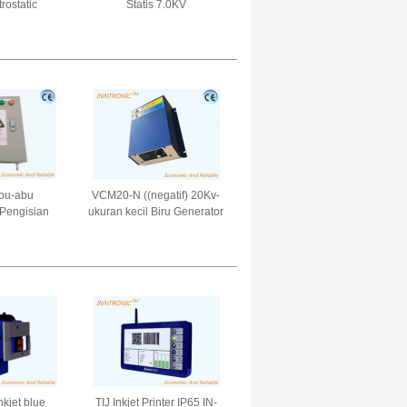
trostatic
Statis 7.0KV
n Device
r IP65 Untuk
gan peledak
0Hz
bu-abu
VCM20-N ((negatif) 20Kv-
s Pengisian
ukuran kecil Biru Generator
an Pasokan
pengisian elektrostatik
le 60kv ODM
untuk dalam label cetakan
yu laminasi
Cast film 1mA*20W
240VAC
Inkjet blue
TIJ Inkjet Printer IP65 IN-