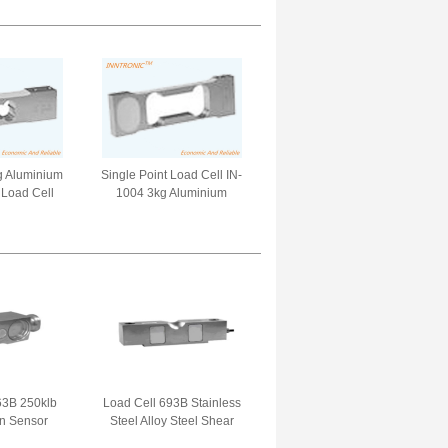
 40t Laser
baja paduan 1.8mv/v
± 0.02mV/V
+-0.1% IP68
8
g Aluminium
Single Point Load Cell IN-
 Load Cell
1004 3kg Aluminium
n berat IP66
Sensor kekuatan berat
 Platform
untuk perhiasan timbangan
V/V
skala 2mv/v IP 66
63B 250klb
Load Cell 693B Stainless
n Sensor
Steel Alloy Steel Shear
imbang dua
Beam weight force sensor