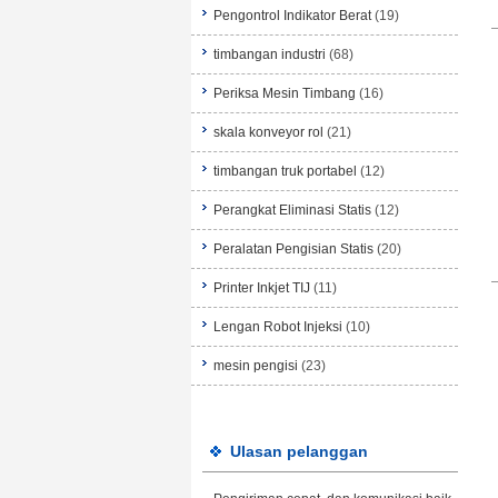
Pengontrol Indikator Berat
(19)
timbangan industri
(68)
Periksa Mesin Timbang
(16)
skala konveyor rol
(21)
timbangan truk portabel
(12)
Perangkat Eliminasi Statis
(12)
Peralatan Pengisian Statis
(20)
Printer Inkjet TIJ
(11)
Lengan Robot Injeksi
(10)
mesin pengisi
(23)
Ulasan pelanggan