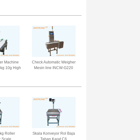
ja ringan
Waterproof IP68 Platform
ng Platform
Menimbang Skala untuk
 220V / 50Hz
makanan laut AC 220V
50Hz
er Machine
Check Automatic Weigher
kg 10g High
Mesin line INCW-G220
 In Line
100P/Min 5g-1500g 0.5g
er dengan
0.1g Digital Weight
10-40M/Min
Checking untuk biji-bijian
bentuk telur
pangan
g Roller
Skala Konveyor Rol Baja
 Scale
Tahan Karat C6