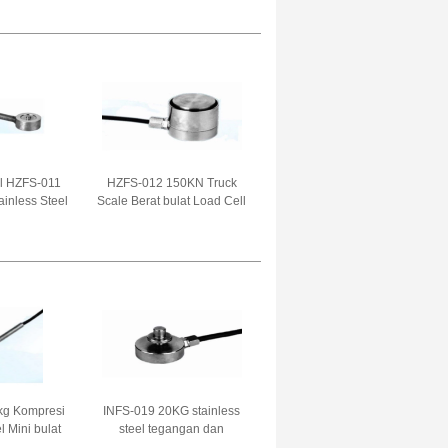
 jembatan
200KLB untuk weighbridge
uk 3.0mV/V
3.0 ± 0.003mV/V
ll HZFS-011
HZFS-012 150KN Truck
ainless Steel
Scale Berat bulat Load Cell
ekanan Dan
Stainless Steel force sensor
r berat 2.5-
untuk tangan robot 1.5-
V
2.0mV/V
kg Kompresi
INFS-019 20KG stainless
l Mini bulat
steel tegangan dan
Cell Sensor
kompresi bundar Load Cell