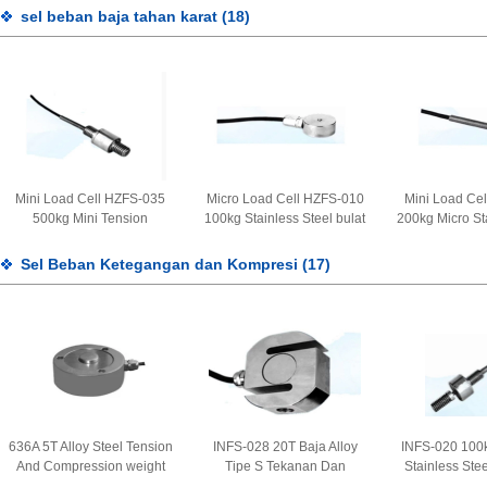
berat untuk skala truk
kekuatan berat untuk truk
ujung untuk
sel beban baja tahan karat
(18)
menimbang jembatan berat
skala tol 3.0mV/V
timbangan tr
2.0 ± 0.002mV/V
Mini Load Cell HZFS-035
Micro Load Cell HZFS-010
Mini Load Ce
500kg Mini Tension
100kg Stainless Steel bulat
200kg Micro St
Stainless Steel Weight
Sensor Berat Mini Untuk
Menimbang T
Sensor Untuk Mesin Las
Instrumen Uji 1.0-1.5mV/V
Kompresi Senso
Sel Beban Ketegangan dan Kompresi
(17)
Ruang Kecil 2.5-5V
5
636A 5T Alloy Steel Tension
INFS-028 20T Baja Alloy
INFS-020 100
And Compression weight
Tipe S Tekanan Dan
Stainless Stee
Load Cell round disk force
Kompresi Kekuatan Berat
Tekanan Load 