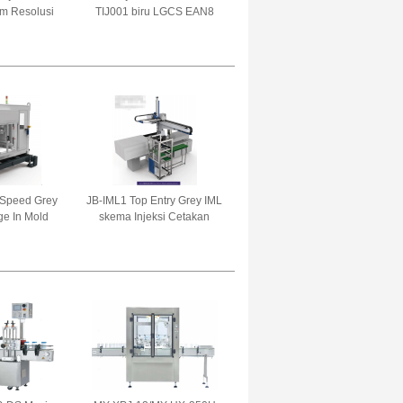
mm Resolusi
TIJ001 biru LGCS EAN8
rial Thermal
EAN13 Smart Jet Handheld
anojet II
Tij Ink Printer 30 m/min
k karton
 Speed Grey
JB-IML1 Top Entry Grey IML
e In Mold
skema Injeksi Cetakan
ML) Robot
Robotic Arm Untuk Telepon
Packing And
Label Makanan Packing
ng Robot
Robot Arm