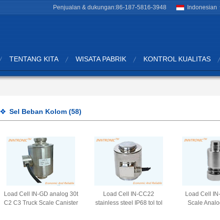
Penjualan & dukungan:
86-187-5816-3948
Indonesian
TENTANG KITA
WISATA PABRIK
KONTROL KUALITAS
Sel Beban Kolom
(58)
Load Cell IN-GD analog 30t
Load Cell IN-CC22
Load Cell IN
C2 C3 Truck Scale Canister
stainless steel IP68 tol tol
Scale Anal
Type Alloy Steel/SS kolom
Column sensor kekuatan
Weighbridge F