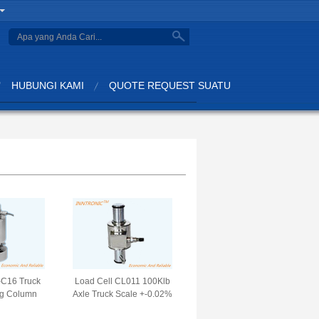
search
HUBUNGI KAMI
QUOTE REQUEST SUATU
-C16 Truck
Load Cell CL011 100Klb
og Column
Axle Truck Scale +-0.02%
orce Sensor
FS. Sensor kekuatan berat