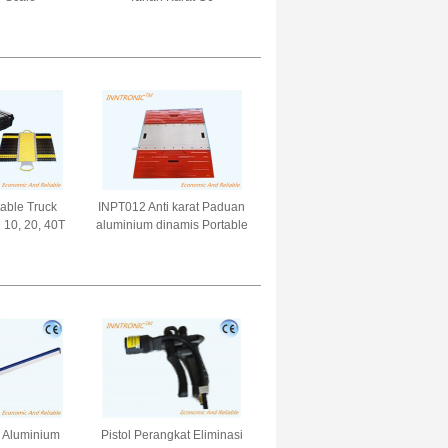
table Truck
INPT012 Anti karat Paduan
 10, 20, 40T
aluminium dinamis Portable
le Handheld
Truck Axle IP65 30t
mbang berat
Kendaraan mobil Skala
mobil
penimbang ± 0,1 ~ 0,3%F.S
 Aluminium
Pistol Perangkat Eliminasi