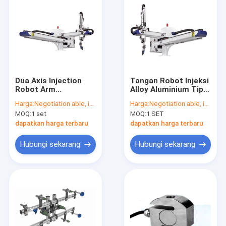
Dua Axis Injection
Tangan Robot Injeksi
Robot Arm
Alloy Aluminium Tipe
Aluminium Alloy
Telekopik
Harga:
Negotiation able, in USD
Harga:
Negotiation able, in USD
MOQ:
1 set
MOQ:
1 SET
dapatkan harga terbaru
dapatkan harga terbaru
Hubungi sekarang
Hubungi sekarang
Rumah
Produk
Tentang kita