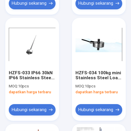
Hubungi sekarang
Hubungi sekarang
HZFS-033 IP66 30kN
HZFS-034 100kg mini
IP66 Stainless Steel
Stainless Steel Load
Mini disk Sensor Sel
Cell disk Sensor
MOQ:
10pcs
MOQ:
10pcs
Beban Berat Untuk
Berat Ketegangan
dapatkan harga terbaru
dapatkan harga terbaru
Industri Berat 10-12V
Dan Kompresi Untuk
DC
Mesin Riveting
Hubungi sekarang
Hubungi sekarang