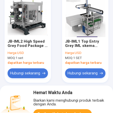
JB-IML2 High Speed
JB-IML1 Top Entry
Grey Food Package In
Grey IML skema
Mold Labeling (IML)
Injeksi Cetakan
Harga:
USD
Harga:
USD
Robot Injeksi Arm
Robotic Arm Untuk
MOQ:
1 set
MOQ:
1 SET
Packing And
Telepon Label
Palletizing Robot
Makanan Packing
dapatkan harga terbaru
dapatkan harga terbaru
Robot Arm
Hubungi sekarang
Hubungi sekarang
Hemat Waktu Anda
Biarkan kami menghubungi produk terbaik
dengan Anda.