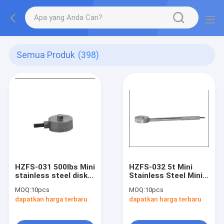
Semua Produk
(398)
HZFS-031 500lbs Mini
HZFS-032 5t Mini
stainless steel disk
Stainless Steel Mini
Weighing Load Cell
Disk Load Cell Weight
MOQ:
10pcs
MOQ:
10pcs
Weight Force Sensor
Sensor Untuk
dapatkan harga terbaru
dapatkan harga terbaru
IP67 Dengan 4 Inner
Perangkat Kompresi
Threads 5VDC
Portable10-12V DC