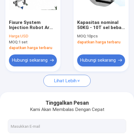
Wisata pabrik
Kontrol kualitas
Fixure System
Kapasitas nominal
Injection Robot Arm
50KG - 10T sel beban
Hubungi kami
Putih Dan Biru
baja tahan karat
Harga:
USD
MOQ:
10pcs
MOQ:
1 set
dapatkan harga terbaru
Quote request suatu
dapatkan harga terbaru
Hubungi sekarang
Hubungi sekarang
Sel Beban Kolom
Lihat Lebih
Sel beban titik tunggal aluminium
Sel Beban Balok Geser
Tinggalkan Pesan
Kami Akan Membalas Dengan Cepat
sel beban baja tahan karat
Sel Beban Ketegangan dan Kompresi