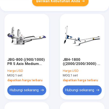
Berikan Kebutuhan Anda
JBG-800 ((900/1000)
JBH-1800
PR 5 Axis Medium
((2000/2500/3000) P
ALUMINIUM ALLOY
putih PALUMINIUM
Harga:
USD
Harga:
USD
Servo Driven
ALLOY Industri
MOQ:
1 set
MOQ:
1 set
Traverse Injection
Sumber Terbuka
Robot Arm Robotic
Manipulator Arm
dapatkan harga terbaru
dapatkan harga terbaru
Packaging AC
Robot Pengiriman
220V/50HZ
Paket AC 220V/50HZ
Hubungi sekarang
Hubungi sekarang
OEM