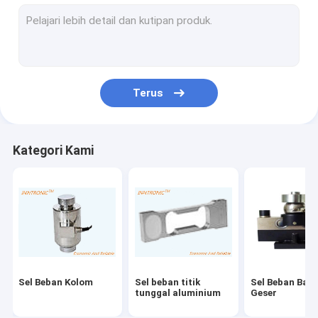
Pengontrol Indikator Berat
timbangan industri
Periksa Mesin Timbang
Terus
skala konveyor rol
timbangan truk portabel
Kategori Kami
Perangkat Eliminasi Statis
Peralatan Pengisian Statis
Printer Inkjet TIJ
Lengan Robot Injeksi
Sel Beban Kolom
Sel beban titik
Sel Beban Balo
mesin pengisi
tunggal aluminium
Geser