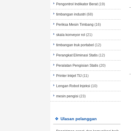
Pengontrol Indikator Berat
(19)
timbangan industri
(68)
Periksa Mesin Timbang
(16)
skala konveyor rol
(21)
timbangan truk portabel
(12)
Perangkat Eliminasi Statis
(12)
Peralatan Pengisian Statis
(20)
Printer Inkjet TIJ
(11)
Lengan Robot Injeksi
(10)
mesin pengisi
(23)
Ulasan pelanggan