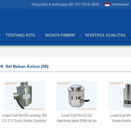
Penjualan & dukungan:
86-187-5816-3948
Indonesian
TENTANG KITA
WISATA PABRIK
KONTROL KUALITAS
Sel Beban Kolom
(58)
Load Cell IN-GD analog 30t
Load Cell IN-CC22
Load Cell IN
C2 C3 Truck Scale Canister
stainless steel IP68 tol tol
Scale Anal
Type Alloy Steel/SS kolom
Column sensor kekuatan
Weighbridge F