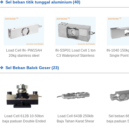
sensor berat jembatan IP68
berat 450T 0,02% untuk
Alloy Steel
Sel beban titik tunggal aluminium
(40)
2mv/v
Truck Scale 2mv/v
Welded 2.0 
IP6
Load Cell IN- PW15AH
IN-SSP01 Load Cell 1 ton
IN-1040 150k
20kg stainless steel
C3 Waterproof Stainless
Single Point
IP68,IP69 Sensor gaya
Steel Sensor kekuatan
sensor kekuata
berat titik tunggal Untuk
berat untuk bangku platform
Untuk Skala
Sel Beban Balok Geser
(23)
Skala Platform 2mv/v
Skala Food checkweigher
2.0m
2mV/V
Load Cell 612B 10-50ton
Load Cell 643B 250klb
Sel beban 6
baja paduan Double Ended
Baja Tahan Karat Shear
baja paduan 
Beam sensor kekuatan
Beam Ganda sensor gaya
penimbangan 