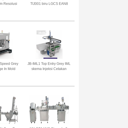
mm Resolusi
TIJ001 biru LGCS EAN8
rial Thermal
EAN13 Smart Jet Handheld
anojet II
Tij Ink Printer 30 m/min
k karton
 Speed Grey
JB-IML1 Top Entry Grey IML
e In Mold
skema Injeksi Cetakan
ML) Robot
Robotic Arm Untuk Telepon
Packing And
Label Makanan Packing
ng Robot
Robot Arm