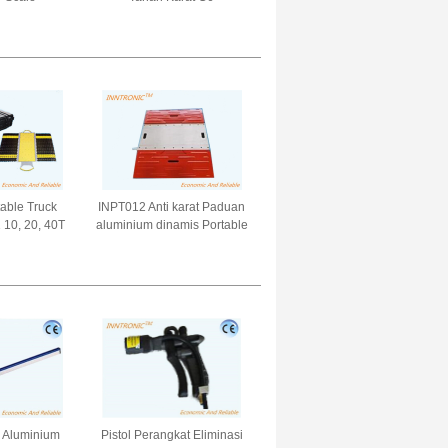
table Truck
INPT012 Anti karat Paduan
 10, 20, 40T
aluminium dinamis Portable
le Handheld
Truck Axle IP65 30t
mbang berat
Kendaraan mobil Skala
mobil
penimbang ± 0,1 ~ 0,3%F.S
 Aluminium
Pistol Perangkat Eliminasi