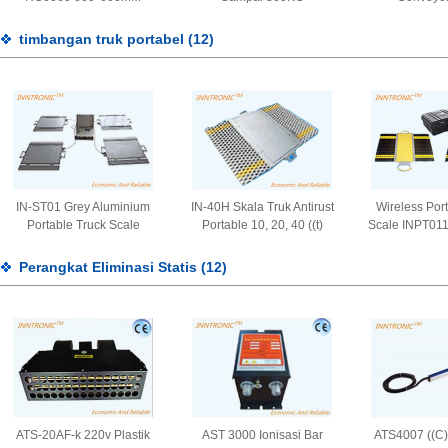
RS232 RC6060 C3 baja
paduan Skala Berat
timbangan truk portabel
(12)
dengan BLUETOOTH untuk
logistik
IN-ST01 Grey Aluminium
IN-40H Skala Truk Antirust
Wireless Por
Portable Truck Scale
Portable 10, 20, 40 ((t)
Scale INPT011
10t,20t,40t 4 pad Untuk
Bantalan Berat Poros
Dynamic Mobi
mobil dengan berat IP66
Kendaraan dengan Ramp
Vehicle Meni
Perangkat Eliminasi Statis
(12)
7.5V/3A atau 12V/3A
IP66 Membedakan
poros 
1,0±0,1mV/V
ATS-20AF-k 220v Plastik
AST 3000 Ionisasi Bar
ATS4007 ((C)