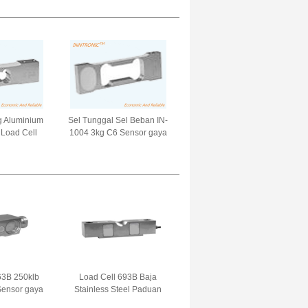
 40t Laser
baja paduan 1.8mv/v
± 0.02mV/V
+-0.1% IP68
8
g Aluminium
Sel Tunggal Sel Beban IN-
 Load Cell
1004 3kg C6 Sensor gaya
n berat IP66
berat Aluminium untuk
 Platform
timbangan perhiasan 2mv/v
V/V
IP 66
63B 250klb
Load Cell 693B Baja
Sensor gaya
Stainless Steel Paduan
balok Ganda
Baja double ended Beam