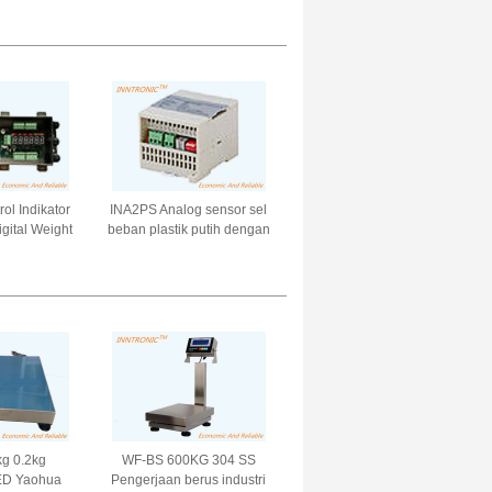
uk Mesin
Weight Force Sensor Untuk
asi
laminasi 5-10V
ol Indikator
INA2PS Analog sensor sel
gital Weight
beban plastik putih dengan
er Kotak
akurasi kotak 1/10000
hitam 4 arah
Penguat berat untuk skala
ilan untuk
batching +- 50% FS
oad Cell
g 0.2kg
WF-BS 600KG 304 SS
LED Yaohua
Pengerjaan berus industri