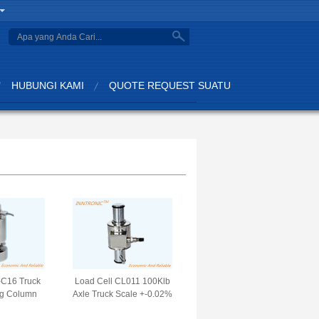
search
HUBUNGI KAMI
QUOTE REQUEST SUATU
-C16 Truck
Load Cell CL011 100Klb
og Column
Axle Truck Scale +-0.02%
orce Sensor
FS. Sensor kekuatan berat