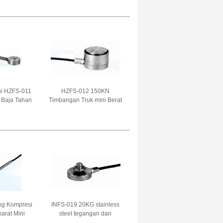
ngan truk
sensor gaya berat 200KLB
ang 3.0mV/V
untuk timbangan jembatan
3.0 ±0.003mV/V
ni HZFS-011
HZFS-012 150KN
 Baja Tahan
Timbangan Truk mini Berat
or Berat
bulat Load Cell Sensor
n Kompresi
gaya Baja Tahan Karat
5V
untuk tangan robot 1.5-
2.0mV/V
kg Kompresi
INFS-019 20KG stainless
karat Mini
steel tegangan dan
Cell Sensor
kompresi mini Load Cell