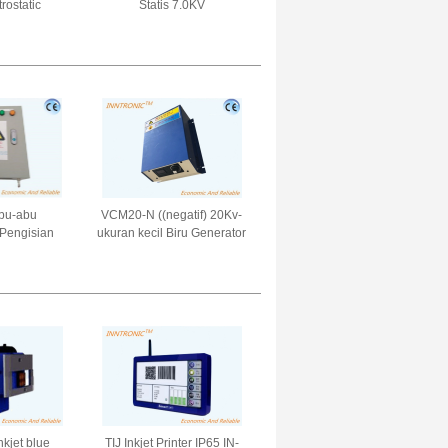
trostatic
Statis 7.0KV
n Device
r IP65 Untuk
gan peledak
0Hz
bu-abu
VCM20-N ((negatif) 20Kv-
s Pengisian
ukuran kecil Biru Generator
an Pasokan
pengisian elektrostatik
le 60kv ODM
untuk dalam label cetakan
yu laminasi
Cast film 1mA*20W
240VAC
Inkjet blue
TIJ Inkjet Printer IP65 IN-