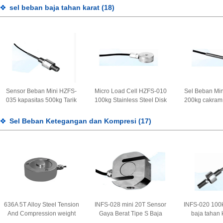
berat akan penutup atas
berat untuk timbangan truk
untuk timba
sel beban baja tahan karat
(18)
untuk skala truk
jembatan timbang 3.0mV/V
jembatan timb
menimbang jembatan berat
2.0 ± 0.002mV/V
Sensor Beban Mini HZFS-
Micro Load Cell HZFS-010
Sel Beban Mi
035 kapasitas 500kg Tarik
100kg Stainless Steel Disk
200kg cakram
Baja Tahan Karat Sensor
Weight Sensor Untuk
Karat Sens
Berat Untuk Mesin Las
Instrumen Uji 1.0-1.5mV/V
Tegangan Da
Sel Beban Ketegangan dan Kompresi
(17)
Ruang Kecil 2.5-5V
2.5-
636A 5T Alloy Steel Tension
INFS-028 mini 20T Sensor
INFS-020 100
And Compression weight
Gaya Berat Tipe S Baja
baja tahan 
Load Cell round disk force
Paduan Tegangan dan
Tension Load 