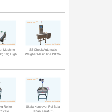
ja ringan
Waterproof IP68 Platform
ng Platform
Menimbang Skala untuk
 220V / 50Hz
makanan laut AC 220V
50Hz
er Machine
SS Check Automatic
kg 10g High
Weigher Mesin line INCW-
 In Line
G220 kecepatan 100P/Min
er dengan
5g-1500g 0.5g 0.1g Digital
10-40M/Min
Weight Checking untuk biji-
bentuk telur
bijian pangan
g Roller
Skala Konveyor Rol Baja
 Scale
Tahan Karat C6